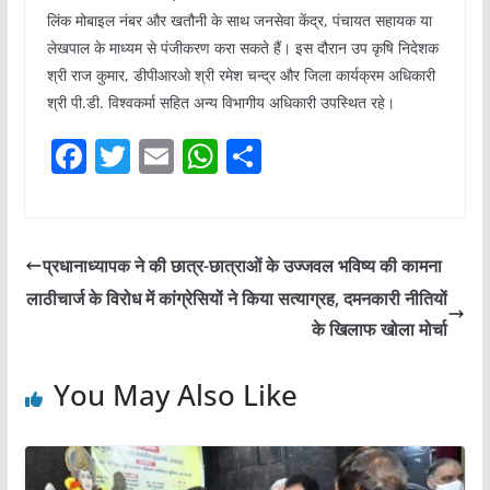
लिंक मोबाइल नंबर और खतौनी के साथ जनसेवा केंद्र, पंचायत सहायक या
लेखपाल के माध्यम से पंजीकरण करा सकते हैं। इस दौरान उप कृषि निदेशक
श्री राज कुमार, डीपीआरओ श्री रमेश चन्द्र और जिला कार्यक्रम अधिकारी
श्री पी.डी. विश्वकर्मा सहित अन्य विभागीय अधिकारी उपस्थित रहे।
F
T
E
W
S
a
w
m
h
h
c
itt
ai
at
ar
e
er
l
s
e
प्रधानाध्यापक ने की छात्र-छात्राओं के उज्जवल भविष्य की कामना
b
A
लाठीचार्ज के विरोध में कांग्रेसियों ने किया सत्याग्रह, दमनकारी नीतियों
o
p
के खिलाफ खोला मोर्चा
o
p
You May Also Like
k