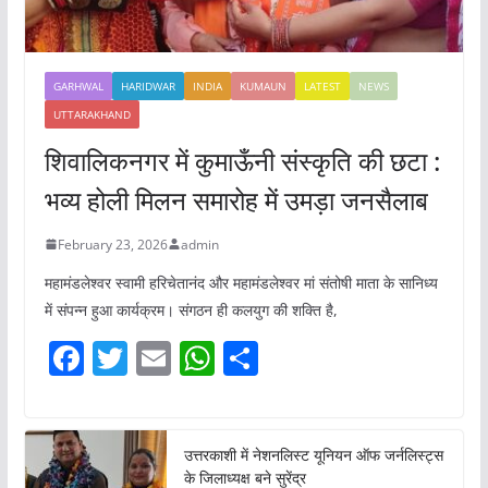
GARHWAL
HARIDWAR
INDIA
KUMAUN
LATEST
NEWS
UTTARAKHAND
शिवालिकनगर में कुमाऊँनी संस्कृति की छटा :
भव्य होली मिलन समारोह में उमड़ा जनसैलाब
February 23, 2026
admin
महामंडलेश्वर स्वामी हरिचेतानंद और महामंडलेश्वर मां संतोषी माता के सानिध्य
में संपन्न हुआ कार्यक्रम। संगठन ही कलयुग की शक्ति है,
F
T
E
W
S
a
w
m
h
h
c
itt
ai
at
ar
e
er
l
s
e
उत्तरकाशी में नेशनलिस्ट यूनियन ऑफ जर्नलिस्ट्स
के जिलाध्यक्ष बने सुरेंद्र