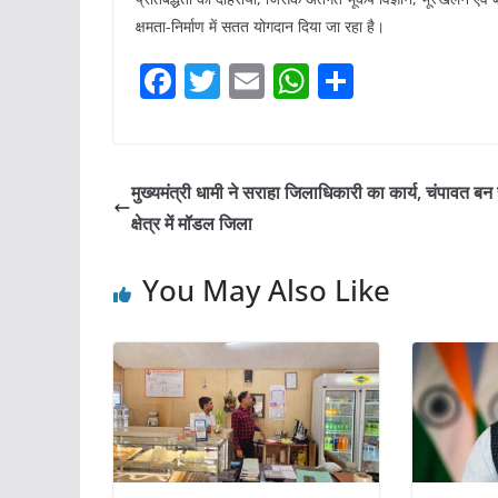
क्षमता-निर्माण में सतत योगदान दिया जा रहा है।
F
T
E
W
S
a
w
m
h
h
c
itt
ai
at
ar
e
er
l
s
e
मुख्यमंत्री धामी ने सराहा जिलाधिकारी का कार्य, चंपावत बन
b
A
क्षेत्र में मॉडल जिला
o
p
You May Also Like
o
p
k