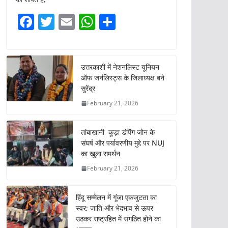
F
T
E
W
S
a
w
m
h
h
c
itt
ai
at
ar
e
er
l
s
e
उत्तरकाशी में नेशनलिस्ट यूनियन
ऑफ जर्नलिस्ट्स के जिलाध्यक्ष बने
b
A
सुरेंद्र
o
p
February 21, 2026
o
p
k
तांबाखानी कूड़ा डंपिंग जोन के
संघर्ष और पर्यावरणीय मुद्दे पर NUJ
का खुला समर्थन
February 21, 2026
हिंदू सम्मेलन में गूंजा एकजुटता का
स्वर; जाति और भेदभाव से ऊपर
उठकर राष्ट्रहित में संगठित होने का