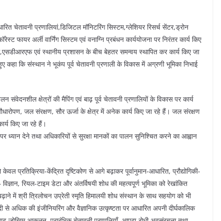
आधारित चेतावनी प्रणालियां,डिजिटल मॉनिटरिंग सिस्टम,ग्लेशियर रिसर्च सेंटर,ड्रोन
फॉरेस्ट फायर अर्ली वार्निंग सिस्टम एवं वनाग्नि प्रबंधन कार्ययोजना पर निरंतर कार्य किए
,एसडीआरएफ एवं स्थानीय प्रशासन के बीच बेहतर समन्वय स्थापित कर कार्य किए जा
ए कहा कि संस्थान ने भूकंप पूर्व चेतावनी प्रणाली के विकास में अग्रणी भूमिका निभाई
वेदनशील क्षेत्रों की मैपिंग एवं बाढ़ पूर्व चेतावनी प्रणालियों के विकास पर कार्य
पौधारोपण, जल संरक्षण, सौर ऊर्जा के क्षेत्र में अनेक कार्य किए जा रहे हैं। जल संरक्षण
ार्य किए जा रहे हैं।
र्माण पर ध्यान देने तथा अधिकारियों से सुरक्षा मानकों का पालन सुनिश्चित करने का आह्वान
केवल प्रतिक्रिया-केंद्रित दृष्टिकोण से आगे बढ़ाकर पूर्वानुमान-आधारित, प्रौद्योगिकी-
ज्ञान, रियल-टाइम डेटा और अंतर्विषयी शोध की महत्वपूर्ण भूमिका को रेखांकित
ढ़ाने में श्री त्रिलोचन उप्रेती स्मृति हिमालयी शोध संस्थान के साथ सहयोग को भी
्दी से अधिक की इंजीनियरिंग और वैज्ञानिक उत्कृष्टता पर आधारित अपनी दीर्घकालिक
एवं बाढ़ जोखिम आकलन, प्रारंभिक चेतावनी प्रणालियाँ, आपदा-रोधी अवसंरचना तथा