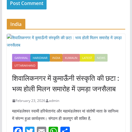
India
GARHWAL
HARIDWAR
INDIA
KUMAUN
LATEST
NEWS
UTTARAKHAND
शिवालिकनगर में कुमाऊँनी संस्कृति की छटा :
भव्य होली मिलन समारोह में उमड़ा जनसैलाब
February 23, 2026
admin
महामंडलेश्वर स्वामी हरिचेतानंद और महामंडलेश्वर मां संतोषी माता के सानिध्य
में संपन्न हुआ कार्यक्रम। संगठन ही कलयुग की शक्ति है,
F
T
E
W
S