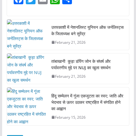
a
w
m
h
h
c
itt
ai
at
ar
e
er
l
s
e
उत्तरकाशी में नेशनलिस्ट यूनियन ऑफ जर्नलिस्ट्स
के जिलाध्यक्ष बने सुरेंद्र
b
A
February 21, 2026
o
p
o
p
तांबाखानी कूड़ा डंपिंग जोन के संघर्ष और
k
पर्यावरणीय मुद्दे पर NUJ का खुला समर्थन
February 21, 2026
हिंदू सम्मेलन में गूंजा एकजुटता का स्वर; जाति और
भेदभाव से ऊपर उठकर राष्ट्रहित में संगठित होने
का आह्वान
February 15, 2026