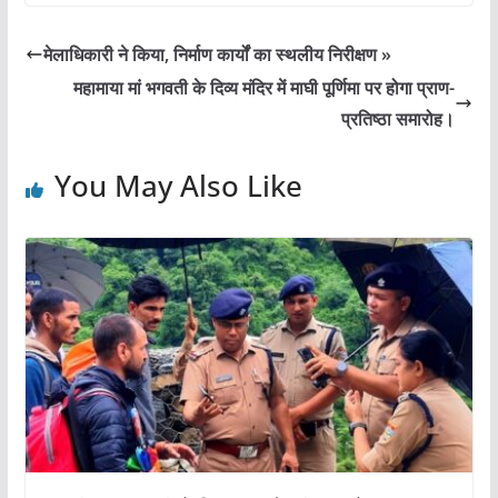
c
itt
ai
at
ar
e
er
l
s
e
मेलाधिकारी ने किया, निर्माण कार्यों का स्थलीय निरीक्षण »
b
A
महामाया मां भगवती के दिव्य मंदिर में माघी पूर्णिमा पर होगा प्राण-
o
p
प्रतिष्ठा समारोह।
o
p
You May Also Like
k