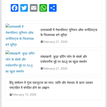
F
T
E
W
S
a
w
m
h
h
c
itt
ai
at
ar
e
er
l
s
e
उत्तरकाशी में नेशनलिस्ट यूनियन ऑफ जर्नलिस्ट्स
के जिलाध्यक्ष बने सुरेंद्र
b
A
February 21, 2026
o
p
o
p
तांबाखानी कूड़ा डंपिंग जोन के संघर्ष और
k
पर्यावरणीय मुद्दे पर NUJ का खुला समर्थन
February 21, 2026
हिंदू सम्मेलन में गूंजा एकजुटता का स्वर; जाति और भेदभाव से ऊपर उठकर
राष्ट्रहित में संगठित होने का आह्वान
February 15, 2026