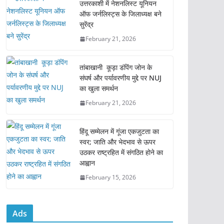
e
er
l
s
e
उत्तरकाशी में नेशनलिस्ट यूनियन
ऑफ जर्नलिस्ट्स के जिलाध्यक्ष बने
b
A
सुरेंद्र
o
p
February 21, 2026
o
p
k
तांबाखानी कूड़ा डंपिंग जोन के
संघर्ष और पर्यावरणीय मुद्दे पर NUJ
का खुला समर्थन
February 21, 2026
हिंदू सम्मेलन में गूंजा एकजुटता का
स्वर; जाति और भेदभाव से ऊपर
उठकर राष्ट्रहित में संगठित होने का
आह्वान
February 15, 2026
Ads