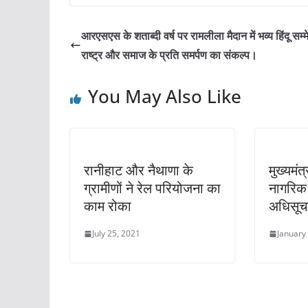
c
itt
ai
at
ar
e
er
l
s
e
आरएसएस के शताब्दी वर्ष पर रामलीला मैदान में भव्य हिंदू सम्
b
A
राष्ट्र और समाज के प्रति समर्पण का संकल्प।
o
p
You May Also Like
o
p
k
रानीहाट और नैथाणा के
मुख्यमंत
ग्रामीणों ने रेल परियोजना का
नागरिक 
काम रोका
अधिसूच
July 25, 2021
January