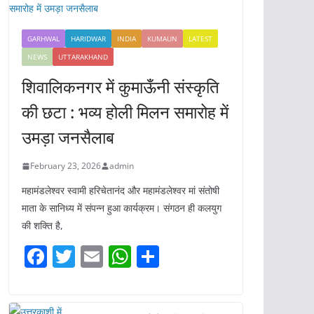
GARHWAL
HARIDWAR
INDIA
KUMAUN
LATEST
NEWS
UTTARAKHAND
शिवालिकनगर में कुमाऊँनी संस्कृति
की छटा : भव्य होली मिलन समारोह में
उमड़ा जनसैलाब
February 23, 2026
admin
महामंडलेश्वर स्वामी हरिचेतानंद और महामंडलेश्वर मां संतोषी
माता के सानिध्य में संपन्न हुआ कार्यक्रम। संगठन ही कलयुग
की शक्ति है,
F
T
E
W
S
a
w
m
h
h
c
itt
ai
at
ar