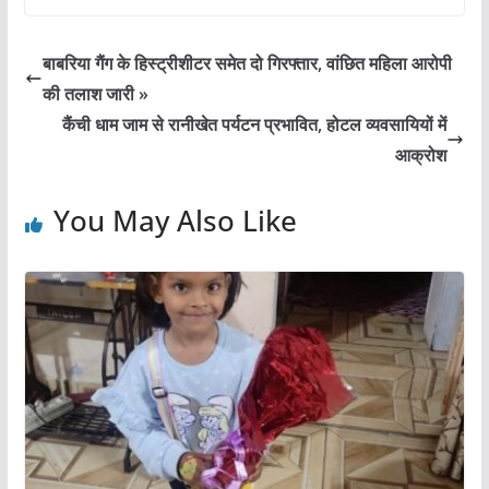
c
itt
ai
at
ar
e
er
l
s
e
बाबरिया गैंग के हिस्ट्रीशीटर समेत दो गिरफ्तार, वांछित महिला आरोपी
b
A
की तलाश जारी »
o
p
कैंची धाम जाम से रानीखेत पर्यटन प्रभावित, होटल व्यवसायियों में
o
p
आक्रोश
k
You May Also Like