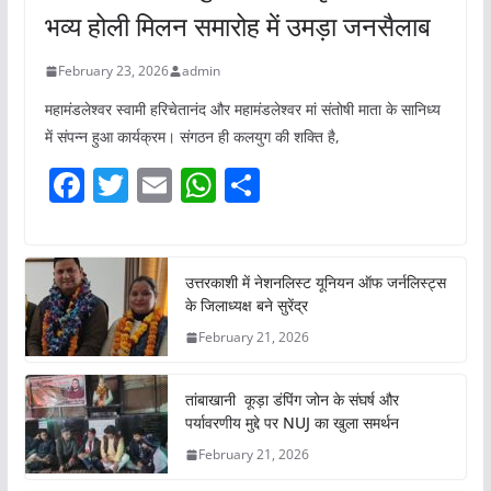
भव्य होली मिलन समारोह में उमड़ा जनसैलाब
February 23, 2026
admin
महामंडलेश्वर स्वामी हरिचेतानंद और महामंडलेश्वर मां संतोषी माता के सानिध्य
में संपन्न हुआ कार्यक्रम। संगठन ही कलयुग की शक्ति है,
F
T
E
W
S
a
w
m
h
h
c
itt
ai
at
ar
e
er
l
s
e
उत्तरकाशी में नेशनलिस्ट यूनियन ऑफ जर्नलिस्ट्स
के जिलाध्यक्ष बने सुरेंद्र
b
A
February 21, 2026
o
p
o
p
तांबाखानी कूड़ा डंपिंग जोन के संघर्ष और
k
पर्यावरणीय मुद्दे पर NUJ का खुला समर्थन
February 21, 2026