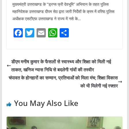
मुख्यमंत्री उत्तराखण्ड के “ड्रग्स फ्री देवभूमि” अभियान के तहत पुलिस
महानिदेशक उत्तराखण्ड दीपम सेठ द्वारा जारी निर्देशों के क्रम में वरिष्ठ पुलिस
अधीक्षक एसटीएफ उत्तराखण्ड ने राज्य में नशे के…
F
T
E
W
S
a
w
m
h
h
c
itt
ai
at
ar
e
er
l
s
e
डीएम मनीष कुमार के फैसलों से स्वास्थ्य और शिक्षा को मिली नई
b
A
ताकत, खनिज न्यास निधि से बदलेगी गांवों की तस्वीर
o
p
चंपावत के होनहारों का सम्मान, प्रतिभाओं को मिला मंच; शिक्षा विकास
o
p
को भी मिलेगी नई रफ्तार
k
You May Also Like