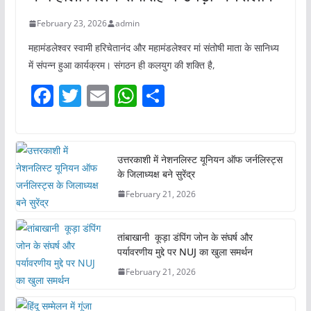
February 23, 2026
admin
महामंडलेश्वर स्वामी हरिचेतानंद और महामंडलेश्वर मां संतोषी माता के सानिध्य
में संपन्न हुआ कार्यक्रम। संगठन ही कलयुग की शक्ति है,
F
T
E
W
S
a
w
m
h
h
c
itt
ai
at
ar
e
er
l
s
e
उत्तरकाशी में नेशनलिस्ट यूनियन ऑफ जर्नलिस्ट्स
के जिलाध्यक्ष बने सुरेंद्र
b
A
February 21, 2026
o
p
o
p
तांबाखानी कूड़ा डंपिंग जोन के संघर्ष और
k
पर्यावरणीय मुद्दे पर NUJ का खुला समर्थन
February 21, 2026