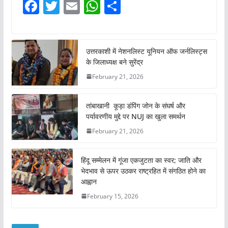
F
T
E
W
S
a
w
m
h
h
c
itt
ai
at
ar
e
er
l
s
e
उत्तरकाशी में नेशनलिस्ट यूनियन ऑफ जर्नलिस्ट्स
के जिलाध्यक्ष बने सुरेंद्र
b
A
February 21, 2026
o
p
o
p
तांबाखानी कूड़ा डंपिंग जोन के संघर्ष और
k
पर्यावरणीय मुद्दे पर NUJ का खुला समर्थन
February 21, 2026
हिंदू सम्मेलन में गूंजा एकजुटता का स्वर; जाति और
भेदभाव से ऊपर उठकर राष्ट्रहित में संगठित होने का
आह्वान
February 15, 2026