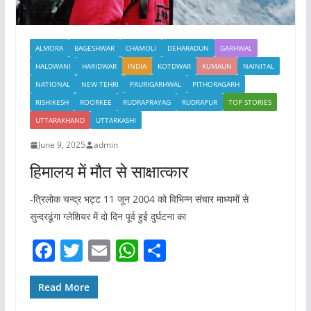
ALMORA
BAGESHWAR
CHAMOLI
DEHARADUN
GARHWAL
HALDWANI
HARIDWAR
INDIA
KOTDWAR
KUMAUN
NAINITAL
NATIONAL
NEW TEHRI
PAURIGARHWAL
PITHORAGARH
RISHIKESH
ROORKEE
RUDRAPRAYAG
RUDRAPUR
TOP STORIES
UTTARAKHAND
UTTARKASHI
June 9, 2025
admin
हिमालय में मौत से साक्षात्‍कार
-त्रिलोक चन्‍द्र भट्ट 11 जून 2004 को विभिन्‍न संचार माध्‍यमों से
सुन्‍दरढूंगा ग्‍लेशियर में दो दिन पूर्व हुई दुर्घटना का
F
T
E
W
S
a
w
m
h
h
c
itt
ai
at
ar
Read More