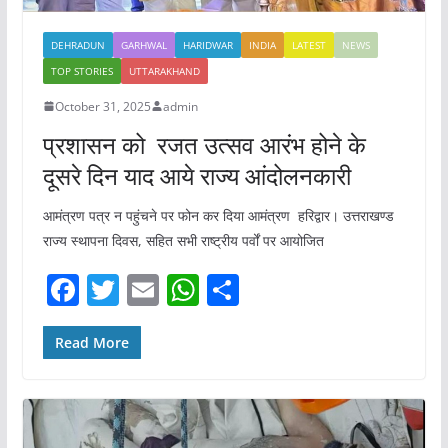
DEHRADUN
GARHWAL
HARIDWAR
INDIA
LATEST
NEWS
TOP STORIES
UTTARAKHAND
October 31, 2025
admin
प्रशासन को रजत उत्सव आरंभ होने के
दूसरे दिन याद आये राज्य आंदोलनकारी
आमंत्रण पत्र न पहुंचने पर फोन कर दिया आमंत्रण हरिद्वार। उत्तराखण्ड
राज्य स्थापना दिवस, सहित सभी राष्ट्रीय पर्वों पर आयोजित
F
T
E
W
S
a
w
m
h
h
c
itt
ai
at
ar
Read More
e
er
l
s
e
b
A