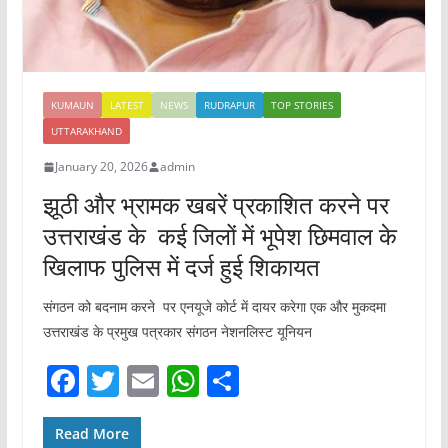
KUMAUN
LATEST
NEWS
RUDRAPUR
TOP STORIES
UTTARAKHAND
January 20, 2026
admin
झूठी और भ्रामक खबरें प्रकाशित करने पर
उत्तराखंड के कई जिलों में भूपेश छिमवाल के
खिलाफ पुलिस में दर्ज हुई शिकायत
संगठन को बदनाम करने पर एनयूजे कोर्ट में दायर करेगा एक और मुकदमा
उत्तराखंड के प्रमुख पत्रकार संगठन नेशनलिस्ट यूनियन
F
T
E
W
S
a
w
m
h
h
c
itt
ai
at
ar
Read More