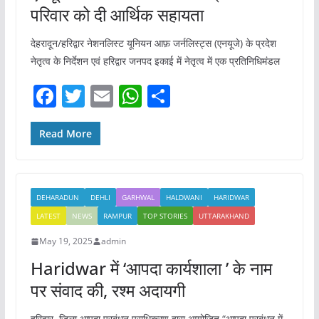
परिवार को दी आर्थिक सहायता
देहरादून/हरिद्वार नेशनलिस्ट यूनियन आफ़ जर्नलिस्ट्स (एनयूजे) के प्रदेश
नेतृत्व के निर्देशन एवं हरिद्वार जनपद इकाई में नेतृत्व में एक प्रतिनिधिमंडल
F
T
E
W
S
a
w
m
h
h
c
itt
ai
at
ar
Read More
e
er
l
s
e
b
A
DEHARADUN
DEHLI
GARHWAL
HALDWANI
HARIDWAR
o
p
LATEST
NEWS
RAMPUR
TOP STORIES
UTTARAKHAND
o
p
May 19, 2025
admin
k
Haridwar में ‘आपदा कार्यशाला ’ के नाम
पर संवाद की, रश्म अदायगी
हरिद्वार. जिला आपदा प्रबंधन प्राधिकरण द्वारा आयोजित “आपदा प्रबंधन में