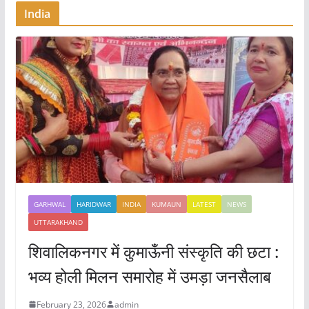
o
p
India
k
GARHWAL
HARIDWAR
INDIA
KUMAUN
LATEST
NEWS
UTTARAKHAND
शिवालिकनगर में कुमाऊँनी संस्कृति की छटा :
भव्य होली मिलन समारोह में उमड़ा जनसैलाब
February 23, 2026
admin