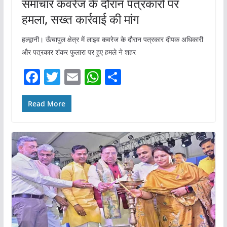
समाचार कवरेज के दौरान पत्रकारों पर
हमला, सख्त कार्रवाई की मांग
हल्द्वानी। ऊँचापुल क्षेत्र में लाइव कवरेज के दौरान पत्रकार दीपक अधिकारी
और पत्रकार शंकर फुलारा पर हुए हमले ने शहर
F
T
E
W
S
a
w
m
h
h
c
itt
ai
at
ar
Read More
e
er
l
s
e
b
A
o
p
o
p
k