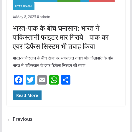
UTTARKASHI
May 8, 2025
admin
भारत-पाक के बीच घमासान: भारत ने
पाकिस्तानी फाइटर मार गिराये। पाक का
एयर डिफेंस सिस्टम भी तबाह किया
भारत-पाकिस्तान के बीच सीमा पर जबरदस्त तनाव और गोलाबारी के बीच
भारत ने पाकिस्तान के एयर डिफेंस सिस्टम कों तबाह
F
T
E
W
S
a
w
m
h
h
c
itt
ai
at
ar
Read More
e
er
l
s
e
b
A
← Previous
o
p