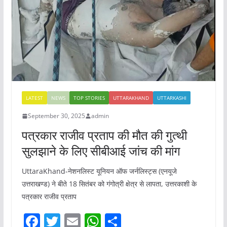
o
p
o
p
k
LATEST
NEWS
TOP STORIES
UTTARAKHAND
UTTARKASHI
September 30, 2025
admin
पत्रकार राजीव प्रताप की मौत की गुत्थी
सुलझाने के लिए सीबीआई जांच की मांग
UttaraKhand-नेशनलिस्ट यूनियन ऑफ जर्नलिस्ट्स (एनयूजे
उत्तराखण्ड) ने बीते 18 सितंबर को गंगोत्री क्षेत्र से लापता, उत्तरकाशी के
पत्रकार राजीव प्रताप
F
T
E
W
S