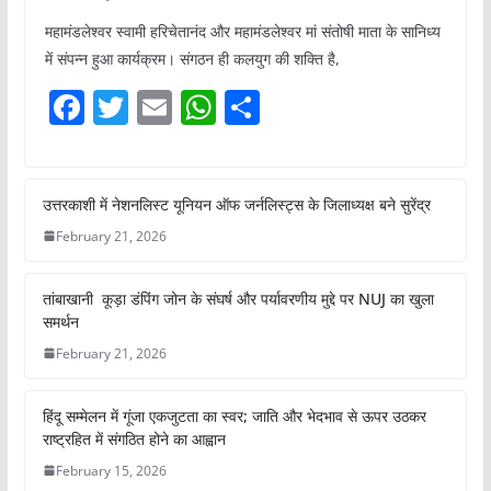
महामंडलेश्वर स्वामी हरिचेतानंद और महामंडलेश्वर मां संतोषी माता के सानिध्य
में संपन्न हुआ कार्यक्रम। संगठन ही कलयुग की शक्ति है,
F
T
E
W
S
a
w
m
h
h
c
itt
ai
at
ar
e
er
l
s
e
उत्तरकाशी में नेशनलिस्ट यूनियन ऑफ जर्नलिस्ट्स के जिलाध्यक्ष बने सुरेंद्र
b
A
February 21, 2026
o
p
तांबाखानी कूड़ा डंपिंग जोन के संघर्ष और पर्यावरणीय मुद्दे पर NUJ का खुला
o
p
समर्थन
k
February 21, 2026
हिंदू सम्मेलन में गूंजा एकजुटता का स्वर; जाति और भेदभाव से ऊपर उठकर
राष्ट्रहित में संगठित होने का आह्वान
February 15, 2026