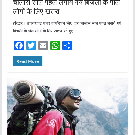
चालीस साल पहले लगाये गये बिजली के पोल
लोगों के लिए खतरा
हरिद्वार। उत्तराखण्ड पावर कार्पोरेशन लि0 द्वारा चालीस साल पहले लगाये गये
बिजली के पोल लोगों के लिए खतरा बने हुए
F
T
E
W
S
a
w
m
h
h
c
itt
ai
at
ar
Read More
e
er
l
s
e
b
A
o
p
o
p
k