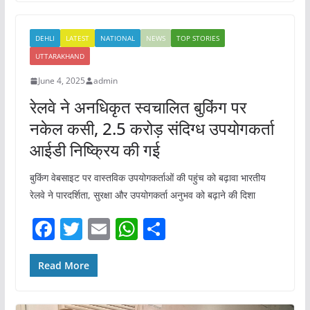
e
er
l
s
e
b
A
DEHLI
LATEST
NATIONAL
NEWS
TOP STORIES
o
p
UTTARAKHAND
o
p
June 4, 2025
admin
k
रेलवे ने अनधिकृत स्वचालित बुकिंग पर
नकेल कसी, 2.5 करोड़ संदिग्ध उपयोगकर्ता
आईडी निष्क्रिय की गई
बुकिंग वेबसाइट पर वास्तविक उपयोगकर्ताओं की पहुंच को बढ़ावा भारतीय
रेलवे ने पारदर्शिता, सुरक्षा और उपयोगकर्ता अनुभव को बढ़ाने की दिशा
F
T
E
W
S
a
w
m
h
h
c
itt
ai
at
ar
Read More
e
er
l
s
e