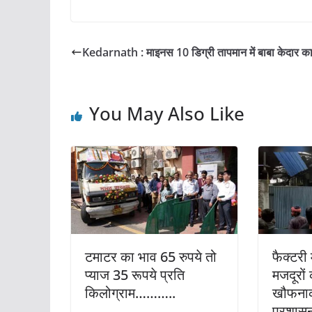
a
w
m
h
h
c
itt
ai
at
ar
e
er
l
s
e
Kedarnath : माइनस 10 डिग्री तापमान में बाबा केदार का
b
A
o
p
You May Also Like
o
p
k
टमाटर का भाव 65 रुपये तो
फैक्टरी
प्याज 35 रूपये प्रति
मजदूरों
किलोग्राम………..
खौफनाक
प्रशास