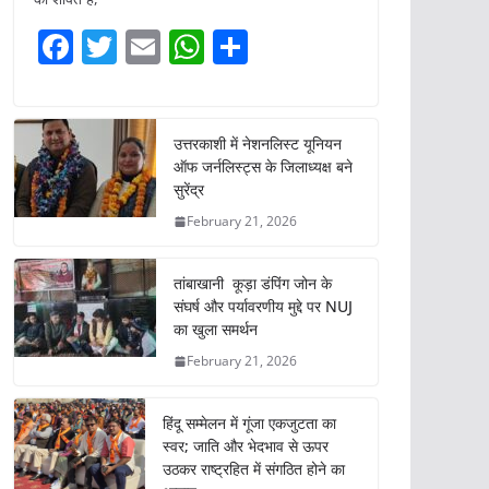
F
T
E
W
S
a
w
m
h
h
c
itt
ai
at
ar
e
er
l
s
e
उत्तरकाशी में नेशनलिस्ट यूनियन
ऑफ जर्नलिस्ट्स के जिलाध्यक्ष बने
b
A
सुरेंद्र
o
p
February 21, 2026
o
p
k
तांबाखानी कूड़ा डंपिंग जोन के
संघर्ष और पर्यावरणीय मुद्दे पर NUJ
का खुला समर्थन
February 21, 2026
हिंदू सम्मेलन में गूंजा एकजुटता का
स्वर; जाति और भेदभाव से ऊपर
उठकर राष्ट्रहित में संगठित होने का