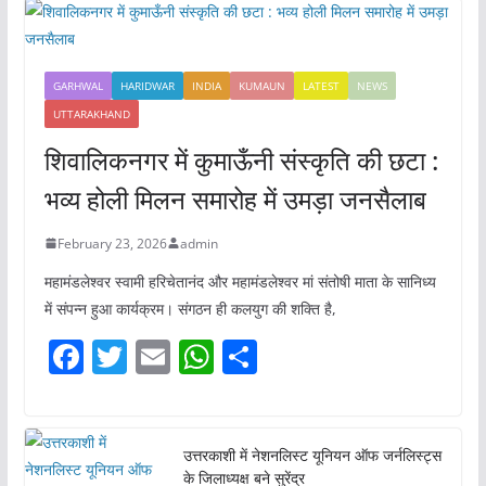
GARHWAL
HARIDWAR
INDIA
KUMAUN
LATEST
NEWS
UTTARAKHAND
शिवालिकनगर में कुमाऊँनी संस्कृति की छटा :
भव्य होली मिलन समारोह में उमड़ा जनसैलाब
February 23, 2026
admin
महामंडलेश्वर स्वामी हरिचेतानंद और महामंडलेश्वर मां संतोषी माता के सानिध्य
में संपन्न हुआ कार्यक्रम। संगठन ही कलयुग की शक्ति है,
F
T
E
W
S
a
w
m
h
h
c
itt
ai
at
ar
e
er
l
s
e
उत्तरकाशी में नेशनलिस्ट यूनियन ऑफ जर्नलिस्ट्स
के जिलाध्यक्ष बने सुरेंद्र