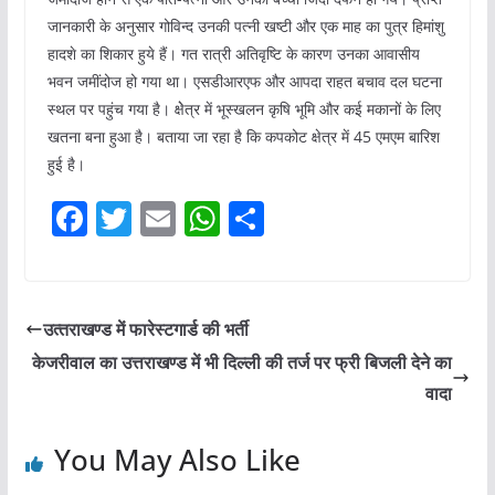
जानकारी के अनुसार गोविन्‍द उनकी पत्‍नी खष्‍टी और एक माह का पुत्र हिमांशु
हादशे का शिकार हुये हैं। गत रात्री अतिवृष्टि के कारण उनका आवासीय
भवन जमींदोज हो गया था। एसडीआरएफ और आपदा राहत बचाव दल घटना
स्‍थल पर पहुंच गया है। क्षेेत्र में भूस्‍खलन कृषि भूमि और कई मकानों के लिए
खतना बना हुआ है। बताया जा रहा है कि कपकोट क्षेत्र में 45 एमएम बारिश
हुई है।
F
T
E
W
S
a
w
m
h
h
c
itt
ai
at
ar
e
er
l
s
e
उत्‍तराखण्‍ड में फारेस्‍टगार्ड की भर्ती
b
A
केजरीवाल का उत्तराखण्ड में भी दिल्ली की तर्ज पर फ्री बिजली देने का
o
p
वादा
o
p
You May Also Like
k