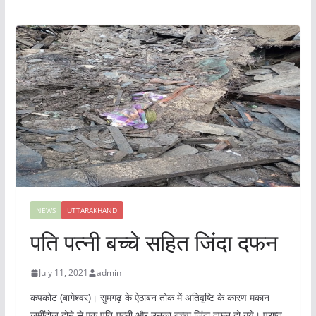
NEWS
UTTARAKHAND
पति पत्‍नी बच्‍चे सहित जिंदा दफन
July 11, 2021
admin
कपकोट (बागेश्‍वर)। सुमगढ़ के ऐठाबन तोक में अतिवृष्टि के कारण मकान
जमींदोज होने से एक पति-पत्‍नी और उनका बच्‍चा जिंदा दफन हो गये। प्राप्‍त