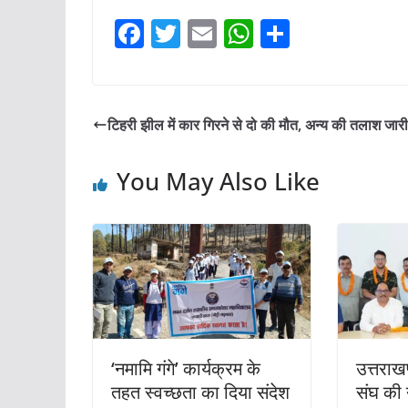
F
T
E
W
S
a
w
m
h
h
c
itt
ai
at
ar
e
er
l
s
e
टिहरी झील में कार गिरने से दो की मौत, अन्‍य की तलाश जारी
b
A
o
p
You May Also Like
o
p
k
‘नमामि गंगे’ कार्यक्रम के
उत्तराख
तहत स्वच्छता का दिया संदेश
संघ की 