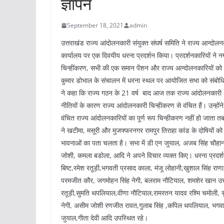
ज्ञापन
September 18, 2021
admin
उत्तराखंड राज्य आंदोलनकारी संयुक्त संघर्ष समिति ने राज्‍य आन्‍दोलनका
कार्यालय पर एक दिवयीय धरना प्रदर्शन किया। प्रदर्शनकारियों ने नगर 
चिन्‍हींकरण, सभी की एक समान पेंशन और राज्‍य आन्‍दोलनकारियों को र
कुमार डोभाल के संचालन में धरना स्थल पर आयोजित सभा को संबोधित 
ने कहा कि राज्य गठन के 21 वर्ष बाद आज तक राज्य आंदोलनकारी 
नीतियों के कारण राज्य आंदोलनकारी चिन्हीकरण से वंचित हैं। उन्‍ह
वंचित राज्य आंदोलनकारियों का पूर्ण रूप चिन्हीकरण नहीं हो जाता
ने खटीमा, मसूरी और मुजफ्फरनगर रामपुर तिराहा कांड के दोषियों को 
भावनाओं का पता चलता है। सभा में डी एन जुयाल, अजब सिंह चौहान,
जोशी, कमला बडोला, आदि ने अपने विचार व्यक्त किए। धरना प्रदर्शन 
बिष्ट,रमेश रतूड़ी,भगवती प्रसाद काला, मंजू लोहानी,खुशाल सिंह राण
परमजीत कौर, जगमोहन सिंह नेगी, बलराम नौटियाल, शमशेर खान उत्तरा
रतूड़ी,सुमति थपलियाल,वीणा नौटियाल,रामरतन यादव रश्मि चमोली, स
नेगी, असीम जोशी रणजीत रावत,गुलाब सिंह ,कपिल थपलियाल, भगवान
जुयाल,गीता देवी आदि उपस्थित रहे।