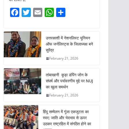
F
T
E
W
S
a
w
m
h
h
c
itt
ai
at
ar
e
er
l
s
e
उत्तरकाशी में नेशनलिस्ट यूनियन
ऑफ जर्नलिस्ट्स के जिलाध्यक्ष बने
b
A
सुरेंद्र
o
p
February 21, 2026
o
p
k
तांबाखानी कूड़ा डंपिंग जोन के
संघर्ष और पर्यावरणीय मुद्दे पर NUJ
का खुला समर्थन
February 21, 2026
हिंदू सम्मेलन में गूंजा एकजुटता का
स्वर; जाति और भेदभाव से ऊपर
उठकर राष्ट्रहित में संगठित होने का