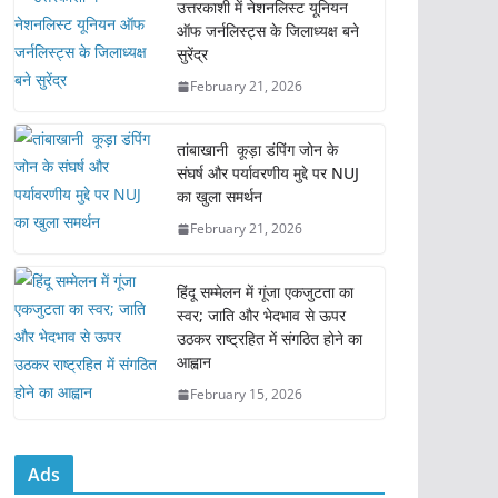
e
er
l
s
e
उत्तरकाशी में नेशनलिस्ट यूनियन
ऑफ जर्नलिस्ट्स के जिलाध्यक्ष बने
b
A
सुरेंद्र
o
p
February 21, 2026
o
p
k
तांबाखानी कूड़ा डंपिंग जोन के
संघर्ष और पर्यावरणीय मुद्दे पर NUJ
का खुला समर्थन
February 21, 2026
हिंदू सम्मेलन में गूंजा एकजुटता का
स्वर; जाति और भेदभाव से ऊपर
उठकर राष्ट्रहित में संगठित होने का
आह्वान
February 15, 2026
Ads