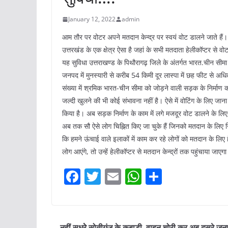
January 12, 2022
admin
आम तौर पर वोटर अपने मतदान केन्द्र पर स्वयं वोट डालने जाते हैं। 
उत्तरखंड के एक क्षेत्र ऐसा है जहां के सभी मतदाता हेलीकॉप्टर से व
यह सुविधा उत्तराखण्ड के पिथौरागढ़ जिले के अंतर्गत भारत.चीन सीमा
जनपद में मुनस्यारी से करीब 54 किमी दूर लास्पा में छह फीट से 
संख्या में श्रमिक भारत-चीन सीमा को जोड़ने वाली सड़क के निर्माण कार्य
जल्दी खुलने की भी कोई संभावना नहीं है। ऐसे में वोटिंग के लिए जा
किया है। अब सड़क निर्माण के काम में लगे मजदूर वोट डालने के लिए 
अब तक सौ ऐसे लोग चिह्नित किए जा चुके हैं जिनको मतदान के लिए 
कि हमने ऊंचाई वाले इलाकों में काम कर रहे लोगों को मतदान के लिए
लोग आएंगे, तो उन्हें हेलीकॉप्टर से मतदान केन्द्रों तक पहुंचाया जाएग
F
T
E
W
S
a
w
m
h
h
c
itt
ai
at
ar
e
er
l
s
e
नहीं सुधरेे सोतीगंज के कबाड़ी, वाहन चोरी कर अब दूसरे जनपद