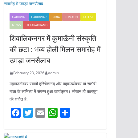
GARHWAL
HARIDWAR
INDIA
KUMAUN
LATEST
NEWS
UTTARAKHAND
शिवालिकनगर में कुमाऊँनी संस्कृति
की छटा : भव्य होली मिलन समारोह में
उमड़ा जनसैलाब
February 23, 2026
admin
महामंडलेश्वर स्वामी हरिचेतानंद और महामंडलेश्वर मां संतोषी
माता के सानिध्य में संपन्न हुआ कार्यक्रम। संगठन ही कलयुग
की शक्ति है,
F
T
E
W
S
a
w
m
h
h
c
itt
ai
at
ar