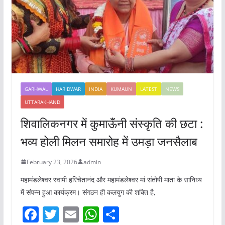
GARHWAL
HARIDWAR
INDIA
KUMAUN
LATEST
NEWS
UTTARAKHAND
शिवालिकनगर में कुमाऊँनी संस्कृति की छटा :
भव्य होली मिलन समारोह में उमड़ा जनसैलाब
February 23, 2026
admin
महामंडलेश्वर स्वामी हरिचेतानंद और महामंडलेश्वर मां संतोषी माता के सानिध्य
में संपन्न हुआ कार्यक्रम। संगठन ही कलयुग की शक्ति है,
F
T
E
W
S