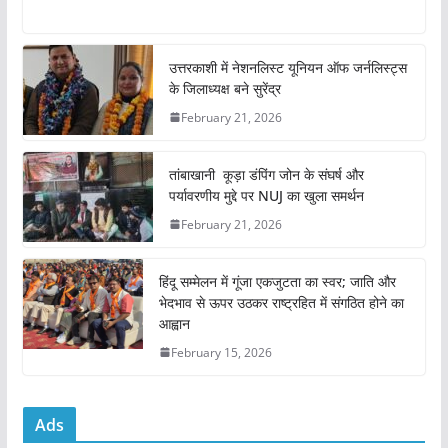
a
w
m
h
h
c
itt
ai
at
ar
e
er
l
s
e
उत्तरकाशी में नेशनलिस्ट यूनियन ऑफ जर्नलिस्ट्स
के जिलाध्यक्ष बने सुरेंद्र
b
A
February 21, 2026
o
p
o
p
तांबाखानी कूड़ा डंपिंग जोन के संघर्ष और
k
पर्यावरणीय मुद्दे पर NUJ का खुला समर्थन
February 21, 2026
हिंदू सम्मेलन में गूंजा एकजुटता का स्वर; जाति और
भेदभाव से ऊपर उठकर राष्ट्रहित में संगठित होने का
आह्वान
February 15, 2026
Ads