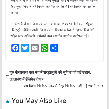
निर्माण निगम के अधिशासी अभियंता सुनील जोशी ने स्वीकृत नक्शे एवं योजना
के अनुरूप किए जा रहे निर्माण कार्यों की प्रगति से जिलाधिकारी को अवगत
कराया।
निरीक्षण के दौरान जिला पंचायत सदस्य डा. शिवचरण नौडियाल, संयुक्त
मजिस्ट्रेट दीक्षित जोशी, जिला पर्यटन विकास अधिकारी खुशाल सिंह नेगी
सहित अन्य अधिकारी, कर्मचारी तथा स्थानीय नागरिक उपस्थित रहे।
F
T
E
W
S
a
w
m
h
h
c
itt
ai
at
ar
e
er
l
s
e
गुरु गोरक्षनाथ धूना मंच में श्रद्धालुओं की सुविधा को नई उड़ान,
b
A
तल्लादेश में हेलिपैड तैयार।
o
p
उप जिला चिकित्सालय में नेत्र चिकित्सा की नई रोशनी »
o
p
You May Also Like
k