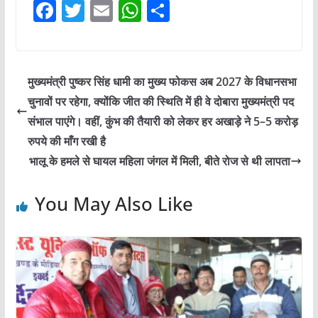
F
T
E
W
S
a
w
m
h
h
c
itt
ai
at
ar
e
er
l
s
e
मुख्यमंत्री पुष्कर सिंह धामी का मुख्य फोकस अब 2027 के विधानसभा
b
A
चुनावों पर रहेगा, क्योंकि जीत की स्थिति में ही वे दोबारा मुख्यमंत्री पद
o
p
संभाल पाएंगे। वहीं, कुंभ की तैयारी को लेकर हर अखाड़े ने 5–5 करोड़
o
p
रुपये की माँग रखी है
भालू के हमले से घायल महिला जंगल में मिली, बीते रोज से थी लापता
k
You May Also Like