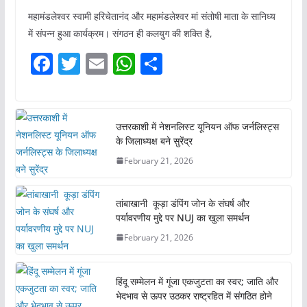
महामंडलेश्वर स्वामी हरिचेतानंद और महामंडलेश्वर मां संतोषी माता के सानिध्य
में संपन्न हुआ कार्यक्रम। संगठन ही कलयुग की शक्ति है,
F
T
E
W
S
a
w
m
h
h
c
itt
ai
at
ar
e
er
l
s
e
उत्तरकाशी में नेशनलिस्ट यूनियन ऑफ जर्नलिस्ट्स
के जिलाध्यक्ष बने सुरेंद्र
b
A
February 21, 2026
o
p
o
p
तांबाखानी कूड़ा डंपिंग जोन के संघर्ष और
k
पर्यावरणीय मुद्दे पर NUJ का खुला समर्थन
February 21, 2026
हिंदू सम्मेलन में गूंजा एकजुटता का स्वर; जाति और
भेदभाव से ऊपर उठकर राष्ट्रहित में संगठित होने