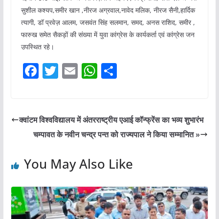
सुशील कश्यप,समीर खान ,नीरज अग्रवाल,नावेद मलिक, नीरज सैनी,हार्दिक
त्यागी, डॉ प्रवेज़ आलम, जसवंत सिंह सलमान, समद, अनस राशिद, समीर ,
फारुख समेत सैकड़ों की संख्या में युवा कांग्रेस के कार्यकर्ता एवं कांग्रेस जन
उपस्थित रहे।
F
T
E
W
S
a
w
m
h
h
c
itt
ai
at
ar
e
er
l
s
e
क्वांटम विश्वविद्यालय में अंतरराष्ट्रीय एआई कॉन्फ्रेंस का भव्य शुभारंभ
b
A
चम्पावत के नवीन चन्द्र पन्त को राज्यपाल ने किया सम्मानित »
o
p
o
p
You May Also Like
k