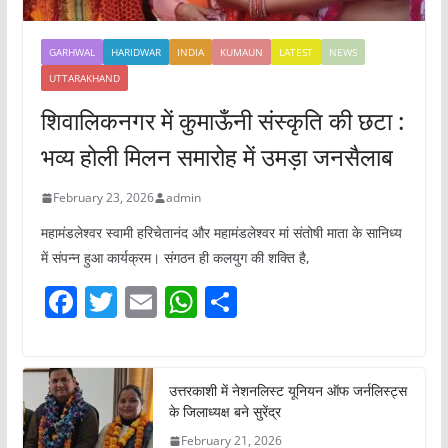
GARHWAL
HARIDWAR
INDIA
KUMAUN
LATEST
NEWS
UTTARAKHAND
शिवालिकनगर में कुमाऊँनी संस्कृति की छटा :
भव्य होली मिलन समारोह में उमड़ा जनसैलाब
February 23, 2026
admin
महामंडलेश्वर स्वामी हरिचेतानंद और महामंडलेश्वर मां संतोषी माता के सानिध्य
में संपन्न हुआ कार्यक्रम। संगठन ही कलयुग की शक्ति है,
F
T
E
W
S
a
w
m
h
h
c
itt
ai
at
ar
e
er
l
s
e
उत्तरकाशी में नेशनलिस्ट यूनियन ऑफ जर्नलिस्ट्स
के जिलाध्यक्ष बने सुरेंद्र
b
A
February 21, 2026