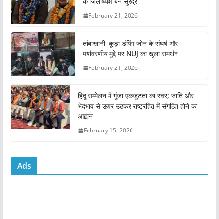
के जिलाध्यक्ष बने सुरेंद्र
b
A
February 21, 2026
o
p
o
p
तांबाखानी कूड़ा डंपिंग जोन के संघर्ष और
k
पर्यावरणीय मुद्दे पर NUJ का खुला समर्थन
February 21, 2026
हिंदू सम्मेलन में गूंजा एकजुटता का स्वर; जाति और
भेदभाव से ऊपर उठकर राष्ट्रहित में संगठित होने का
आह्वान
February 15, 2026
Ads