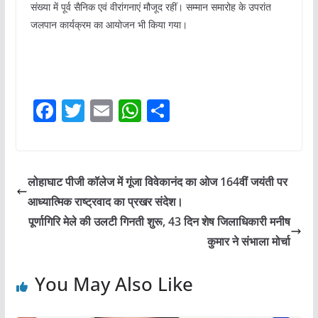
संख्या में पूर्व सैनिक एवं वीरांगनाएं मौजूद रहीं। सम्मान समारोह के उपरांत
जलपान कार्यक्रम का आयोजन भी किया गया।
F
T
E
W
S
a
w
m
h
h
c
itt
ai
at
ar
e
er
l
s
e
लोहाघाट पीजी कॉलेज में गूंजा विवेकानंद का ओज 164वीं जयंती पर
b
A
आध्यात्मिक राष्ट्रवाद का प्रखर संदेश।
o
p
पूर्णागिरि मेले की उलटी गिनती शुरू, 43 दिन शेष जिलाधिकारी मनीष
o
p
कुमार ने संभाला मोर्चा
k
You May Also Like