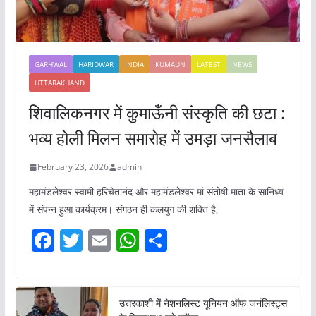
GARHWAL
HARIDWAR
INDIA
KUMAUN
LATEST
NEWS
UTTARAKHAND
शिवालिकनगर में कुमाऊँनी संस्कृति की छटा :
भव्य होली मिलन समारोह में उमड़ा जनसैलाब
February 23, 2026
admin
महामंडलेश्वर स्वामी हरिचेतानंद और महामंडलेश्वर मां संतोषी माता के सानिध्य
में संपन्न हुआ कार्यक्रम। संगठन ही कलयुग की शक्ति है,
F
T
E
W
S
a
w
m
h
h
c
itt
ai
at
ar
e
er
l
s
e
उत्तरकाशी में नेशनलिस्ट यूनियन ऑफ जर्नलिस्ट्स