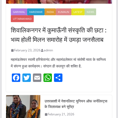
GARHWAL
HARIDWAR
INDIA
KUMAUN
LATEST
NEWS
UTTARAKHAND
शिवालिकनगर में कुमाऊँनी संस्कृति की छटा :
भव्य होली मिलन समारोह में उमड़ा जनसैलाब
February 23, 2026
admin
महामंडलेश्वर स्वामी हरिचेतानंद और महामंडलेश्वर मां संतोषी माता के सानिध्य
में संपन्न हुआ कार्यक्रम। संगठन ही कलयुग की शक्ति है,
F
T
E
W
S
a
w
m
h
h
c
itt
ai
at
ar
e
er
l
s
e
उत्तरकाशी में नेशनलिस्ट यूनियन ऑफ जर्नलिस्ट्स
के जिलाध्यक्ष बने सुरेंद्र
b
A
February 21, 2026