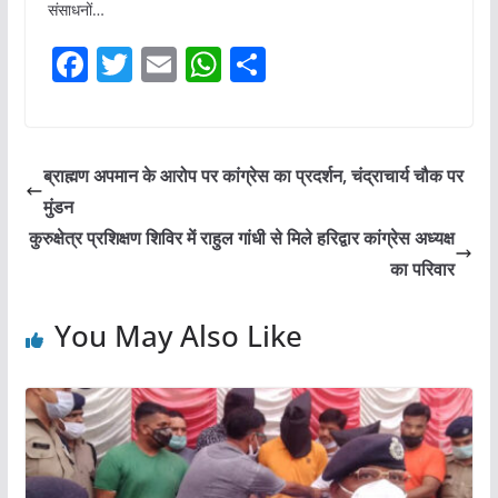
संसाधनों…
F
T
E
W
S
a
w
m
h
h
c
itt
ai
at
ar
e
er
l
s
e
ब्राह्मण अपमान के आरोप पर कांग्रेस का प्रदर्शन, चंद्राचार्य चौक पर
b
A
मुंडन
o
p
कुरुक्षेत्र प्रशिक्षण शिविर में राहुल गांधी से मिले हरिद्वार कांग्रेस अध्यक्ष
o
p
का परिवार
k
You May Also Like