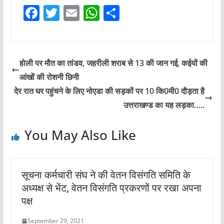
F
T
E
W
S
a
w
m
h
h
c
itt
ai
at
ar
e
er
l
s
e
होली पर मौत का तांडव, जहरीली शराब से 13 की जान गई, कईयों की
b
A
आंखों की रोशनी छिनी
o
p
देर रात घर पहुंचने के लिए नोएडा की सड़कों पर 10 कि0मी0 दौड़ता है
o
p
उत्तराखण्ड का यह लड़का…..
k
You May Also Like
सूचना कर्मचारी संघ ने की वेतन विसंगति समिति के
अध्यक्ष से भेंट, वेतन विसंगति प्रकरणों पर रखा अपना
पक्ष
September 29, 2021