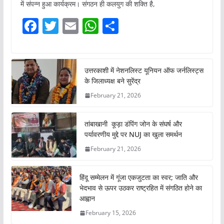
में संपन्न हुआ कार्यक्रम। संगठन ही कलयुग की शक्ति है,
F
T
E
W
S
a
w
m
h
h
c
itt
ai
at
ar
e
er
l
s
e
उत्तरकाशी में नेशनलिस्ट यूनियन ऑफ जर्नलिस्ट्स
के जिलाध्यक्ष बने सुरेंद्र
b
A
February 21, 2026
o
p
o
p
तांबाखानी कूड़ा डंपिंग जोन के संघर्ष और
k
पर्यावरणीय मुद्दे पर NUJ का खुला समर्थन
February 21, 2026
हिंदू सम्मेलन में गूंजा एकजुटता का स्वर; जाति और
भेदभाव से ऊपर उठकर राष्ट्रहित में संगठित होने का
आह्वान
February 15, 2026