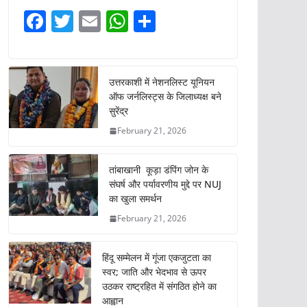
F
T
E
W
S
a
w
m
h
h
c
itt
ai
at
ar
e
er
l
s
e
उत्तरकाशी में नेशनलिस्ट यूनियन
ऑफ जर्नलिस्ट्स के जिलाध्यक्ष बने
b
A
सुरेंद्र
o
p
February 21, 2026
o
p
k
तांबाखानी कूड़ा डंपिंग जोन के
संघर्ष और पर्यावरणीय मुद्दे पर NUJ
का खुला समर्थन
February 21, 2026
हिंदू सम्मेलन में गूंजा एकजुटता का
स्वर; जाति और भेदभाव से ऊपर
उठकर राष्ट्रहित में संगठित होने का
आह्वान