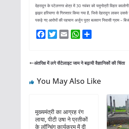
देहरादून के पटेलनगर क्षेत्र में 30 नवंबर को यमुनोत्री विहार कालोनी म
झझर हरियाणा से गिरफ्तार किया गया है, जिसे देहरादून लाकर उससे घ
पकड़े गए आरोपों की पहचान अर्जुन पुत्र बलवान निवासी ग्राम – बिजोल
F
T
E
W
S
a
w
m
h
h
c
itt
ai
at
ar
e
er
l
s
e
अंतरिक्ष में लगे सैटेलाइट जाम ने बढ़ायी वैज्ञानिकों की चिंता
b
A
o
p
You May Also Like
o
p
k
मुख्यमंत्री का आग्रह रंग
लाया, पीटी उषा ने प्रतीकों
के लॉन्चिंग कार्यक्रम में दी