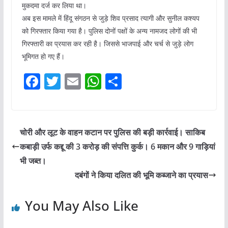
मुकदमा दर्ज कर लिया था।
अब इस मामले में हिंदू संगठन से जुड़े शिव प्रसाद त्यागी और सुनील कश्यप
को गिरफ्तार किया गया है। पुलिस दोनों पक्षों के अन्य नामजद लोगों की भी
गिरफ्तारी का प्रयास कर रही है। जिससे भाजपाई और चर्च से जुड़े लोग
भूमिगत हो गए हैं।
F
T
E
W
S
a
w
m
h
h
c
itt
ai
at
ar
e
er
l
s
e
चोरी और लूट के वाहन कटान पर पुलिस की बड़ी कार्रवाई। साकिब
b
A
कबाड़ी उर्फ कद्दू की 3 करोड़ की संपत्ति कुर्क। 6 मकान और 9 गाड़ियां
o
p
भी जब्त।
o
p
दबंगों ने किया दलित की भूमि कब्जाने का प्रयास
k
You May Also Like