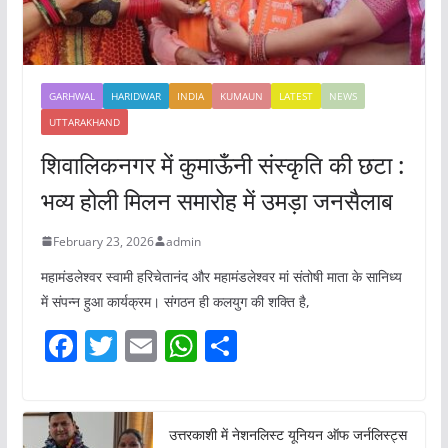
GARHWAL
HARIDWAR
INDIA
KUMAUN
LATEST
NEWS
UTTARAKHAND
शिवालिकनगर में कुमाऊँनी संस्कृति की छटा :
भव्य होली मिलन समारोह में उमड़ा जनसैलाब
February 23, 2026
admin
महामंडलेश्वर स्वामी हरिचेतानंद और महामंडलेश्वर मां संतोषी माता के सानिध्य
में संपन्न हुआ कार्यक्रम। संगठन ही कलयुग की शक्ति है,
F
T
E
W
S
a
w
m
h
h
c
itt
ai
at
ar
e
er
l
s
e
उत्तरकाशी में नेशनलिस्ट यूनियन ऑफ जर्नलिस्ट्स