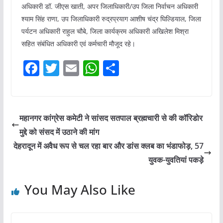
अधिकारी डॉ. जीएस खाती, अपर जिलाधिकारी/उप जिला निर्वाचन अधिकारी
श्याम सिंह राणा, उप जिलाधिकारी रुद्रप्रयाग आशीष चंद्र घिल्डियाल, जिला
पर्यटन अधिकारी राहुल चौबे, जिला कार्यक्रम अधिकारी अखिलेश मिश्रा
सहित संबंधित अधिकारी एवं कर्मचारी मौजूद रहे।
F
T
E
W
S
a
w
m
h
h
c
itt
ai
at
ar
e
er
l
s
e
महानगर कांग्रेस कमेटी ने सांसद सतपाल ब्रह्मचारी से की कॉरिडोर
b
A
मुद्दे को संसद में उठाने की मांग
o
p
देहरादून में अवैध रूप से चल रहा बार और डांस क्लब का भंडाफोड़, 57
o
p
युवक-युवतियां पकड़े
k
You May Also Like