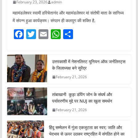
February 23, 2026
admin
महामंडलेश्वर स्वामी हरिचेतानंद और महामंडलेश्वर मां संतोषी माता के सानिध्य
में संपन्न हुआ कार्यक्रम। संगठन ही कलयुग की शक्ति है,
F
T
E
W
S
a
w
m
h
h
c
itt
ai
at
ar
e
er
l
s
e
उत्तरकाशी में नेशनलिस्ट यूनियन ऑफ जर्नलिस्ट्स
के जिलाध्यक्ष बने सुरेंद्र
b
A
February 21, 2026
o
p
o
p
तांबाखानी कूड़ा डंपिंग जोन के संघर्ष और
k
पर्यावरणीय मुद्दे पर NUJ का खुला समर्थन
February 21, 2026
हिंदू सम्मेलन में गूंजा एकजुटता का स्वर; जाति और
भेदभाव से ऊपर उठकर राष्ट्रहित में संगठित होने का