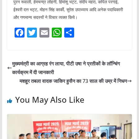
पुरन रूवाली, हेमचन्द्र लोहनी, हिमांशु भट्ट, संदीप महरा, कपिल परगाई,
ईश्वरी दत्त भट्ट, मोहन सिंह कार्की, सुरेश उपाध्याय आदि अनेक पदाधिकारी
और गणमान्य सदस्यों ने विचार व्यक्त किये।
F
T
E
W
S
a
w
m
h
h
c
itt
ai
at
ar
e
er
l
s
e
मुख्यमंत्री का आग्रह रंग लाया, पीटी उषा ने प्रतीकों के लॉन्चिंग
b
A
कार्यक्रम में दी जानकारी
o
p
मशहूर तबला वादक जाकिर हुसैन का 73 साल की उम्र में निधन
o
p
You May Also Like
k