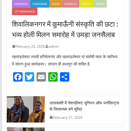
GARHWAL
HARIDWAR
INDIA
KUMAUN
LATEST
NEWS
UTTARAKHAND
शिवालिकनगर में कुमाऊँनी संस्कृति की छटा :
भव्य होली मिलन समारोह में उमड़ा जनसैलाब
February 23, 2026
admin
महामंडलेश्वर स्वामी हरिचेतानंद और महामंडलेश्वर मां संतोषी माता के सानिध्य
में संपन्न हुआ कार्यक्रम। संगठन ही कलयुग की शक्ति है,
F
T
E
W
S
a
w
m
h
h
c
itt
ai
at
ar
e
er
l
s
e
उत्तरकाशी में नेशनलिस्ट यूनियन ऑफ जर्नलिस्ट्स
के जिलाध्यक्ष बने सुरेंद्र
b
A
February 21, 2026
o
p