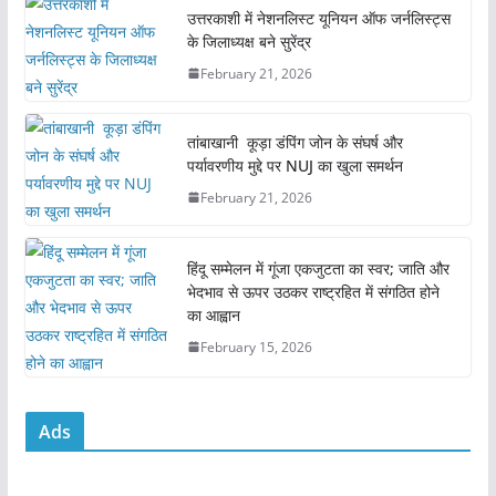
e
er
l
s
e
उत्तरकाशी में नेशनलिस्ट यूनियन ऑफ जर्नलिस्ट्स
के जिलाध्यक्ष बने सुरेंद्र
b
A
February 21, 2026
o
p
o
p
तांबाखानी कूड़ा डंपिंग जोन के संघर्ष और
k
पर्यावरणीय मुद्दे पर NUJ का खुला समर्थन
February 21, 2026
हिंदू सम्मेलन में गूंजा एकजुटता का स्वर; जाति और
भेदभाव से ऊपर उठकर राष्ट्रहित में संगठित होने
का आह्वान
February 15, 2026
Ads