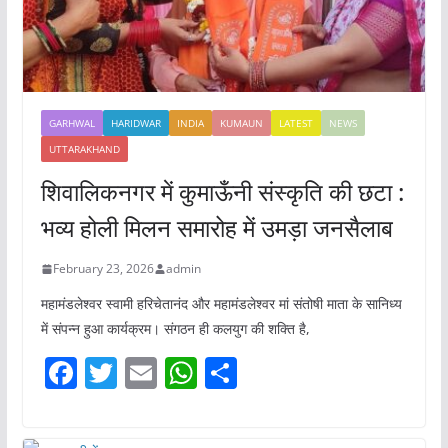
GARHWAL
HARIDWAR
INDIA
KUMAUN
LATEST
NEWS
UTTARAKHAND
शिवालिकनगर में कुमाऊँनी संस्कृति की छटा :
भव्य होली मिलन समारोह में उमड़ा जनसैलाब
February 23, 2026
admin
महामंडलेश्वर स्वामी हरिचेतानंद और महामंडलेश्वर मां संतोषी माता के सानिध्य
में संपन्न हुआ कार्यक्रम। संगठन ही कलयुग की शक्ति है,
F
T
E
W
S
a
w
m
h
h
c
itt
ai
at
ar