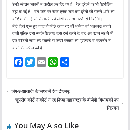
रेलवे स्टेशन छावनी में तब्दील कर दिए गए हैं। रेल ट्रैकों पर भी पेट्रोलिंग
बढ़ा दी गई है। यदि कहीं पर रेलवे ट्रैक जाम कर ट्रेनों को रोकने आदि की
कोशिश की गई जो जीआरपी ऐसे लोगों के साथ सख्ती से निबटेगी।
बीते दिनों शुरू हुए बवाल के पीछे खान सर की भूमिका को भड़काऊ मानने
वाली पुलिस द्वारा उनके खिलाफ केस दर्ज करने के बाद अब खान सर ने भी
एक वीडियो जारी कर छात्रों से किसी प्रकार का प्रोटेस्ट या प्रदर्शन न
करने की अपील की है।
F
T
E
W
S
a
w
m
h
h
c
itt
ai
at
ar
e
er
l
s
e
जंग-ए-आजादी के जश्न में रंगा टीएमयू
b
A
सुप्रीम कोर्ट ने कोर्ट ने रद्द किया महाराष्ट्र के बीजेपी विधायकों का
o
p
निलंबन
o
p
You May Also Like
k