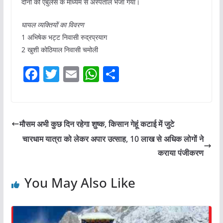
दोनों को एंबुलेंस के माध्यम से अस्पताल भेजा गया।
घायल व्यक्तियों का विवरण
1 अभिषेक भट्ट निवासी रुद्रप्रयाग
2 खुशी कोठियाल निवासी चमोली
F
T
E
W
S
a
w
m
h
h
c
itt
ai
at
ar
e
er
l
s
e
मौसम अभी कुछ दिन रहेगा शुष्क, किसान गेहूं कटाई में जुटे
b
A
चारधाम यात्रा को लेकर अपार उत्साह, 10 लाख से अधिक लोगों ने
o
p
कराया पंजीकरण
o
p
You May Also Like
k