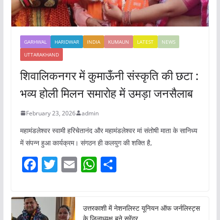
GARHWAL
HARIDWAR
INDIA
KUMAUN
LATEST
NEWS
UTTARAKHAND
शिवालिकनगर में कुमाऊँनी संस्कृति की छटा :
भव्य होली मिलन समारोह में उमड़ा जनसैलाब
February 23, 2026
admin
महामंडलेश्वर स्वामी हरिचेतानंद और महामंडलेश्वर मां संतोषी माता के सानिध्य
में संपन्न हुआ कार्यक्रम। संगठन ही कलयुग की शक्ति है,
F
T
E
W
S
a
w
m
h
h
c
itt
ai
at
ar
e
er
l
s
e
उत्तरकाशी में नेशनलिस्ट यूनियन ऑफ जर्नलिस्ट्स
के जिलाध्यक्ष बने सुरेंद्र