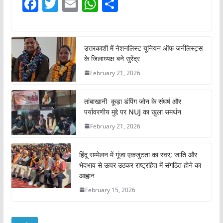
F
T
E
W
S
a
w
m
h
h
c
itt
ai
at
ar
e
er
l
s
e
उत्तरकाशी में नेशनलिस्ट यूनियन ऑफ जर्नलिस्ट्स
के जिलाध्यक्ष बने सुरेंद्र
b
A
February 21, 2026
o
p
o
p
तांबाखानी कूड़ा डंपिंग जोन के संघर्ष और
k
पर्यावरणीय मुद्दे पर NUJ का खुला समर्थन
February 21, 2026
हिंदू सम्मेलन में गूंजा एकजुटता का स्वर; जाति और
भेदभाव से ऊपर उठकर राष्ट्रहित में संगठित होने का
आह्वान
February 15, 2026