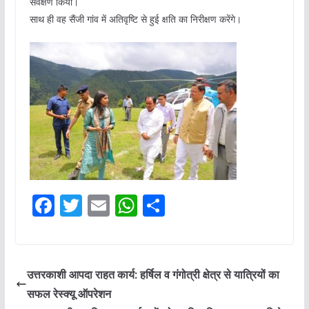
सर्वेक्षण किया।
साथ ही वह सैंजी गांव में अतिवृष्टि से हुई क्षति का निरीक्षण करेंगे।
F
T
E
W
S
a
w
m
h
h
c
itt
ai
at
ar
e
er
l
s
e
उत्तरकाशी आपदा राहत कार्य: हर्षिल व गंगोत्री क्षेत्र से यात्रियों का
b
A
सफल रेस्क्यू ऑपरेशन