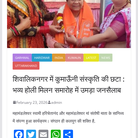
GARHWAL
HARIDWAR
INDIA
KUMAUN
LATEST
NEWS
UTTARAKHAND
शिवालिकनगर में कुमाऊँनी संस्कृति की छटा :
भव्य होली मिलन समारोह में उमड़ा जनसैलाब
February 23, 2026
admin
महामंडलेश्वर स्वामी हरिचेतानंद और महामंडलेश्वर मां संतोषी माता के सानिध्य
में संपन्न हुआ कार्यक्रम। संगठन ही कलयुग की शक्ति है,
F
T
E
W
S