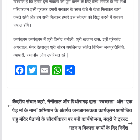
विश्वास है कि हमारे इस संकल्प को पूर्ण करने के लिए वैश्य समाज के मेरे सभी
परिवारजन इसी प्रकार हमारी सरकार के साथ कंधे से कंधा मिलाकर कार्य
करते रहेंगे और हम सभी मिलकर हमारे इस संकल्प को सिद्ध करने में अवश्य
सफल होंगे।
कार्यक्रम कार्यक्रम में श्री विनोद चमोली, श्री खजान दास, श्री प्रेमचंद
अग्रवाल, मेयर देहरादून श्री सौरभ थपलियाल सहित विभिन्न जनप्रतिनिधि,
व्यापारी, स्थानीय लोग उपस्थित रहे |
F
T
E
W
S
a
w
m
h
h
c
itt
ai
at
ar
e
er
l
s
e
केंद्रीय संचार ब्यूरो, नैनीताल और पिथौरागढ़ द्वारा “स्वच्छता” और “एक
b
A
पेड़ मां के नाम” अभियान के अंतर्गत जनजागरूकता कार्यक्रम आयोजित
o
p
राहु मंदिर पैठाणी के सौंदर्यीकरण पर बनी कार्ययोजना, मंत्री ने ट्रस्ट
o
p
गठन व विकास कार्यों के दिए निर्देश