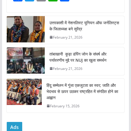
a
w
m
h
h
c
itt
ai
at
ar
e
er
l
s
e
उत्तरकाशी में नेशनलिस्ट यूनियन ऑफ जर्नलिस्ट्स
के जिलाध्यक्ष बने सुरेंद्र
b
A
February 21, 2026
o
p
o
p
तांबाखानी कूड़ा डंपिंग जोन के संघर्ष और
k
पर्यावरणीय मुद्दे पर NUJ का खुला समर्थन
February 21, 2026
हिंदू सम्मेलन में गूंजा एकजुटता का स्वर; जाति और
भेदभाव से ऊपर उठकर राष्ट्रहित में संगठित होने का
आह्वान
February 15, 2026
Ads