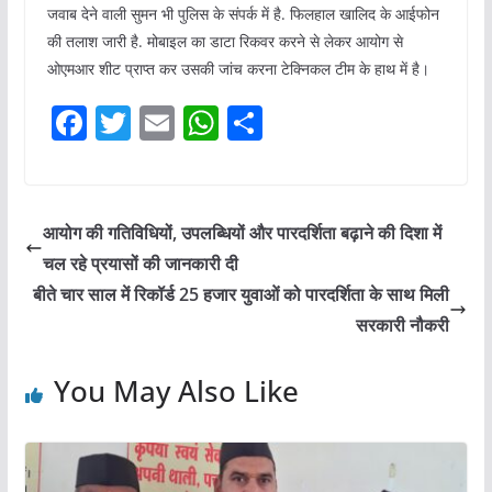
जवाब देने वाली सुमन भी पुलिस के संपर्क में है. फिलहाल खालिद के आईफोन
की तलाश जारी है. मोबाइल का डाटा रिकवर करने से लेकर आयोग से
ओएमआर शीट प्राप्त कर उसकी जांच करना टेक्निकल टीम के हाथ में है।
F
T
E
W
S
a
w
m
h
h
c
itt
ai
at
ar
e
er
l
s
e
आयोग की गतिविधियों, उपलब्धियों और पारदर्शिता बढ़ाने की दिशा में
b
A
चल रहे प्रयासों की जानकारी दी
o
p
बीते चार साल में रिकॉर्ड 25 हजार युवाओं को पारदर्शिता के साथ मिली
o
p
सरकारी नौकरी
k
You May Also Like