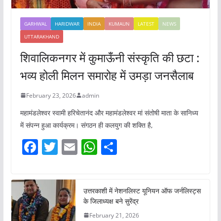
GARHWAL
HARIDWAR
INDIA
KUMAUN
LATEST
NEWS
UTTARAKHAND
शिवालिकनगर में कुमाऊँनी संस्कृति की छटा :
भव्य होली मिलन समारोह में उमड़ा जनसैलाब
February 23, 2026
admin
महामंडलेश्वर स्वामी हरिचेतानंद और महामंडलेश्वर मां संतोषी माता के सानिध्य
में संपन्न हुआ कार्यक्रम। संगठन ही कलयुग की शक्ति है,
F
T
E
W
S
a
w
m
h
h
c
itt
ai
at
ar
e
er
l
s
e
उत्तरकाशी में नेशनलिस्ट यूनियन ऑफ जर्नलिस्ट्स
के जिलाध्यक्ष बने सुरेंद्र
b
A
February 21, 2026