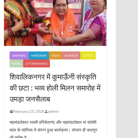
GARHWAL
HARIDWAR
INDIA
KUMAUN
LATEST
NEWS
UTTARAKHAND
शिवालिकनगर में कुमाऊँनी संस्कृति
की छटा : भव्य होली मिलन समारोह में
उमड़ा जनसैलाब
February 23, 2026
admin
महामंडलेश्वर स्वामी हरिचेतानंद और महामंडलेश्वर मां संतोषी
माता के सानिध्य में संपन्न हुआ कार्यक्रम। संगठन ही कलयुग
की शक्ति है,