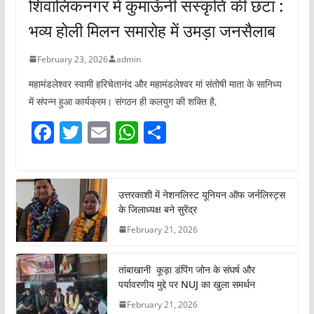
शिवालिकनगर में कुमाऊँनी संस्कृति की छटा :
भव्य होली मिलन समारोह में उमड़ा जनसैलाब
February 23, 2026
admin
महामंडलेश्वर स्वामी हरिचेतानंद और महामंडलेश्वर मां संतोषी माता के सानिध्य
में संपन्न हुआ कार्यक्रम। संगठन ही कलयुग की शक्ति है,
F
T
E
W
S
a
w
m
h
h
c
itt
ai
at
ar
e
er
l
s
e
उत्तरकाशी में नेशनलिस्ट यूनियन ऑफ जर्नलिस्ट्स
के जिलाध्यक्ष बने सुरेंद्र
b
A
February 21, 2026
o
p
o
p
तांबाखानी कूड़ा डंपिंग जोन के संघर्ष और
k
पर्यावरणीय मुद्दे पर NUJ का खुला समर्थन
February 21, 2026