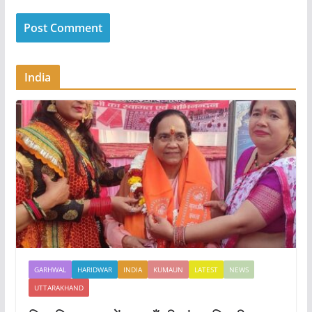
India
GARHWAL
HARIDWAR
INDIA
KUMAUN
LATEST
NEWS
UTTARAKHAND