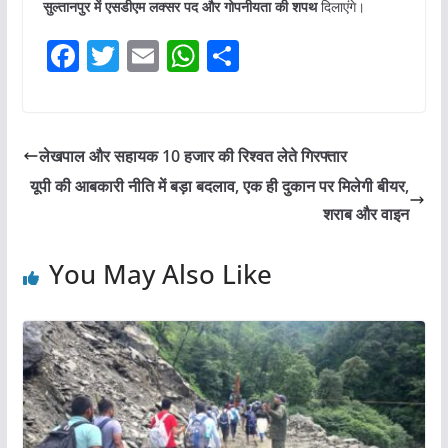
सुल्तानपुर में एसडीएम लक्सर पद और गोपनीयता की शपथ
दिलाएंगे।
F
T
E
W
S
a
w
m
h
h
c
itt
ai
at
ar
e
er
l
s
e
लेखपाल और सहायक 10 हजार की रिश्वत लेते गिरफ्तार
b
A
यूपी की आबकारी नीति में बड़ा बदलाव, एक ही दुकान पर मिलेगी बीयर,
o
p
शराब और वाइन
o
p
You May Also Like
k