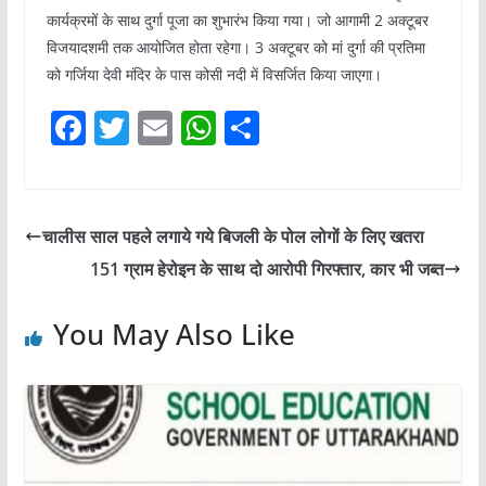
कार्यक्रमों के साथ दुर्गा पूजा का शुभारंभ किया गया। जो आगामी 2 अक्टूबर
विजयादशमी तक आयोजित होता रहेगा। 3 अक्टूबर को मां दुर्गा की प्रतिमा
को गर्जिया देवी मंदिर के पास कोसी नदी में विसर्जित किया जाएगा।
F
T
E
W
S
a
w
m
h
h
c
itt
ai
at
ar
e
er
l
s
e
चालीस साल पहले लगाये गये बिजली के पोल लोगों के लिए खतरा
b
A
151 ग्राम हेरोइन के साथ दो आरोपी गिरफ्तार, कार भी जब्त
o
p
o
p
You May Also Like
k