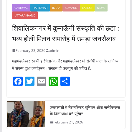
GARHWAL
HARIDWAR
INDIA
KUMAUN
LATEST
NEWS
UTTARAKHAND
शिवालिकनगर में कुमाऊँनी संस्कृति की छटा :
भव्य होली मिलन समारोह में उमड़ा जनसैलाब
February 23, 2026
admin
महामंडलेश्वर स्वामी हरिचेतानंद और महामंडलेश्वर मां संतोषी माता के सानिध्य
में संपन्न हुआ कार्यक्रम। संगठन ही कलयुग की शक्ति है,
F
T
E
W
S
a
w
m
h
h
c
itt
ai
at
ar
e
er
l
s
e
उत्तरकाशी में नेशनलिस्ट यूनियन ऑफ जर्नलिस्ट्स
के जिलाध्यक्ष बने सुरेंद्र
b
A
February 21, 2026
o
p