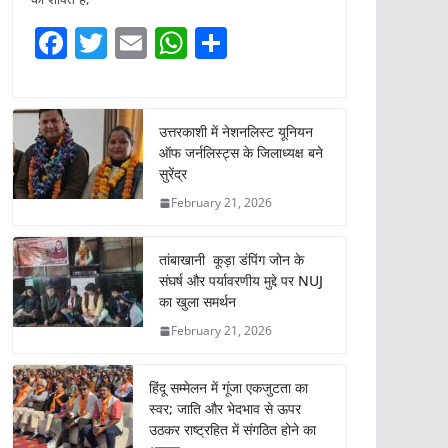
F
T
E
W
S
a
w
m
h
h
c
itt
ai
at
ar
e
er
l
s
e
उत्तरकाशी में नेशनलिस्ट यूनियन
ऑफ जर्नलिस्ट्स के जिलाध्यक्ष बने
b
A
सुरेंद्र
o
p
February 21, 2026
o
p
k
तांबाखानी कूड़ा डंपिंग जोन के
संघर्ष और पर्यावरणीय मुद्दे पर NUJ
का खुला समर्थन
February 21, 2026
हिंदू सम्मेलन में गूंजा एकजुटता का
स्वर; जाति और भेदभाव से ऊपर
उठकर राष्ट्रहित में संगठित होने का