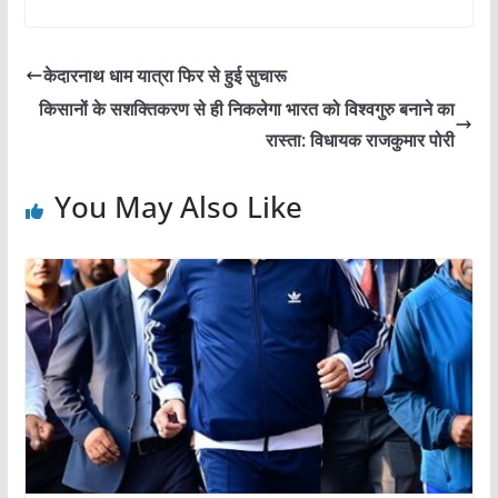
c
itt
ai
at
ar
e
er
l
s
e
केदारनाथ धाम यात्रा फिर से हुई सुचारू
b
A
किसानों के सशक्तिकरण से ही निकलेगा भारत को विश्वगुरु बनाने का
o
p
रास्ता: विधायक राजकुमार पोरी
o
p
You May Also Like
k