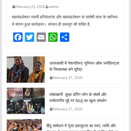
February 23, 2026
admin
महामंडलेश्वर स्वामी हरिचेतानंद और महामंडलेश्वर मां संतोषी माता के सानिध्य
में संपन्न हुआ कार्यक्रम। संगठन ही कलयुग की शक्ति है,
F
T
E
W
S
a
w
m
h
h
c
itt
ai
at
ar
e
er
l
s
e
उत्तरकाशी में नेशनलिस्ट यूनियन ऑफ जर्नलिस्ट्स
के जिलाध्यक्ष बने सुरेंद्र
b
A
February 21, 2026
o
p
o
p
तांबाखानी कूड़ा डंपिंग जोन के संघर्ष और
k
पर्यावरणीय मुद्दे पर NUJ का खुला समर्थन
February 21, 2026
हिंदू सम्मेलन में गूंजा एकजुटता का स्वर; जाति और