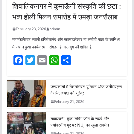
शिवालिकनगर में कुमाऊँनी संस्कृति की छटा :
भव्य होली मिलन समारोह में उमड़ा जनसैलाब
February 23, 2026
admin
महामंडलेश्वर स्वामी हरिचेतानंद और महामंडलेश्वर मां संतोषी माता के सानिध्य
में संपन्न हुआ कार्यक्रम। संगठन ही कलयुग की शक्ति है,
F
T
E
W
S
a
w
m
h
h
c
itt
ai
at
ar
e
er
l
s
e
उत्तरकाशी में नेशनलिस्ट यूनियन ऑफ जर्नलिस्ट्स
के जिलाध्यक्ष बने सुरेंद्र
b
A
February 21, 2026
o
p
o
p
तांबाखानी कूड़ा डंपिंग जोन के संघर्ष और
k
पर्यावरणीय मुद्दे पर NUJ का खुला समर्थन
February 21, 2026