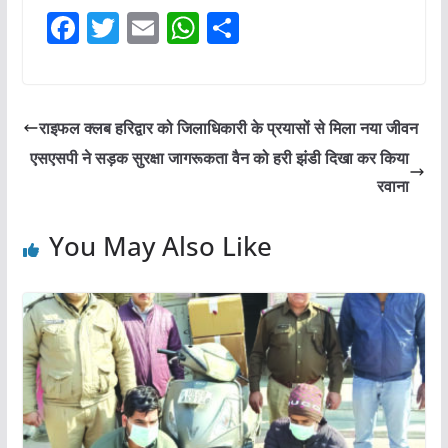
F
T
E
W
S
a
w
m
h
h
c
itt
ai
at
ar
e
er
l
s
e
राइफल क्लब हरिद्वार को जिलाधिकारी के प्रयासों से मिला नया जीवन
b
A
एसएसपी ने सड़क सुरक्षा जागरूकता वैन को हरी झंडी दिखा कर किया
o
p
रवाना
o
p
You May Also Like
k