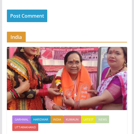
India
GARHWAL
HARIDWAR
INDIA
KUMAUN
LATEST
NEWS
UTTARAKHAND