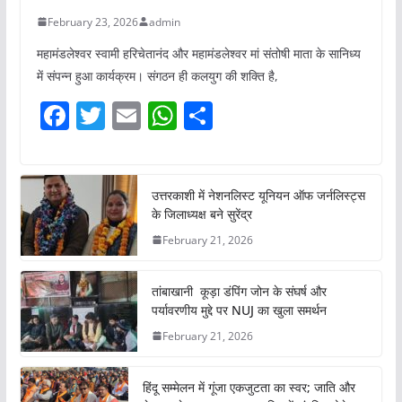
February 23, 2026
admin
महामंडलेश्वर स्वामी हरिचेतानंद और महामंडलेश्वर मां संतोषी माता के सानिध्य
में संपन्न हुआ कार्यक्रम। संगठन ही कलयुग की शक्ति है,
F
T
E
W
S
a
w
m
h
h
c
itt
ai
at
ar
e
er
l
s
e
उत्तरकाशी में नेशनलिस्ट यूनियन ऑफ जर्नलिस्ट्स
के जिलाध्यक्ष बने सुरेंद्र
b
A
February 21, 2026
o
p
o
p
तांबाखानी कूड़ा डंपिंग जोन के संघर्ष और
k
पर्यावरणीय मुद्दे पर NUJ का खुला समर्थन
February 21, 2026
हिंदू सम्मेलन में गूंजा एकजुटता का स्वर; जाति और