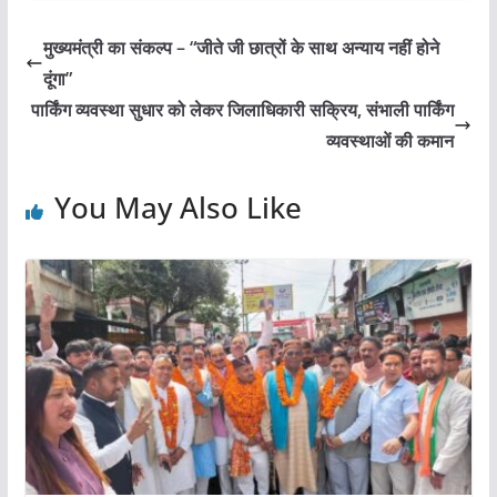
c
itt
ai
at
ar
e
er
l
s
e
मुख्यमंत्री का संकल्प – “जीते जी छात्रों के साथ अन्याय नहीं होने
b
A
दूंगा”
o
p
पार्किंग व्यवस्था सुधार को लेकर जिलाधिकारी सक्रिय, संभाली पार्किंग
o
p
व्यवस्थाओं की कमान
k
You May Also Like