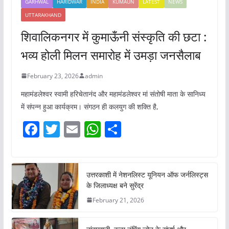
GARHWAL
HARIDWAR
INDIA
KUMAUN
LATEST
NEWS
UTTARAKHAND
शिवालिकनगर में कुमाऊँनी संस्कृति की छटा :
भव्य होली मिलन समारोह में उमड़ा जनसैलाब
February 23, 2026
admin
महामंडलेश्वर स्वामी हरिचेतानंद और महामंडलेश्वर मां संतोषी माता के सानिध्य
में संपन्न हुआ कार्यक्रम। संगठन ही कलयुग की शक्ति है,
F
T
E
W
S
a
w
m
h
h
c
itt
ai
at
ar
e
er
l
s
e
उत्तरकाशी में नेशनलिस्ट यूनियन ऑफ जर्नलिस्ट्स
के जिलाध्यक्ष बने सुरेंद्र
b
A
February 21, 2026
o
p
o
p