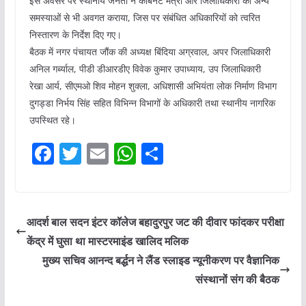
इस अवसर पर स्थानीय जनता ने कैबिनेट मंत्री और जिलाधिकारी को अन्य
समस्याओं से भी अवगत कराया, जिस पर संबंधित अधिकारियों को त्वरित
निस्तारण के निर्देश दिए गए।
बैठक में नगर पंचायत जौंक की अध्यक्ष बिंदिया अग्रवाल, अपर जिलाधिकारी
अनिल गर्ब्याल, पीडी डीआरडीए विवेक कुमार उपाध्याय, उप जिलाधिकारी
रेखा आर्य, सीएमओ शिव मोहन शुक्ला, अधिशासी अभियंता लोक निर्माण विभाग
दुगड्डा निर्भय सिंह सहित विभिन्न विभागों के अधिकारी तथा स्थानीय नागरिक
उपस्थित रहे।
F
T
E
W
S
a
w
m
h
h
c
itt
ai
at
ar
e
er
l
s
e
आदर्श बाल सदन इंटर कॉलेज बहादुरपुर जट की दीवार फांदकर परीक्षा
b
A
केंद्र में घुसा था मास्टरमाइंड खालिद मलिक
o
p
मुख्य सचिव आनन्द बर्द्धन ने लैंड स्लाइड न्यूनीकरण पर वैज्ञानिक
o
p
संस्थानों संग की बैठक