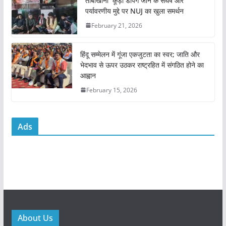
तांबाखानी कूड़ा डंपिंग जोन के संघर्ष और
k
पर्यावरणीय मुद्दे पर NUJ का खुला समर्थन
February 21, 2026
हिंदू सम्मेलन में गूंजा एकजुटता का स्वर; जाति और
भेदभाव से ऊपर उठकर राष्ट्रहित में संगठित होने का
आह्वान
February 15, 2026
Ads
About Us