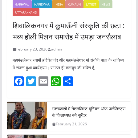
GARHWAL
HARIDWAR
INDIA
KUMAUN
LATEST
NEWS
UTTARAKHAND
शिवालिकनगर में कुमाऊँनी संस्कृति की छटा :
भव्य होली मिलन समारोह में उमड़ा जनसैलाब
February 23, 2026
admin
महामंडलेश्वर स्वामी हरिचेतानंद और महामंडलेश्वर मां संतोषी माता के सानिध्य
में संपन्न हुआ कार्यक्रम। संगठन ही कलयुग की शक्ति है,
F
T
E
W
S
a
w
m
h
h
c
itt
ai
at
ar
e
er
l
s
e
उत्तरकाशी में नेशनलिस्ट यूनियन ऑफ जर्नलिस्ट्स
के जिलाध्यक्ष बने सुरेंद्र
b
A
February 21, 2026
o
p