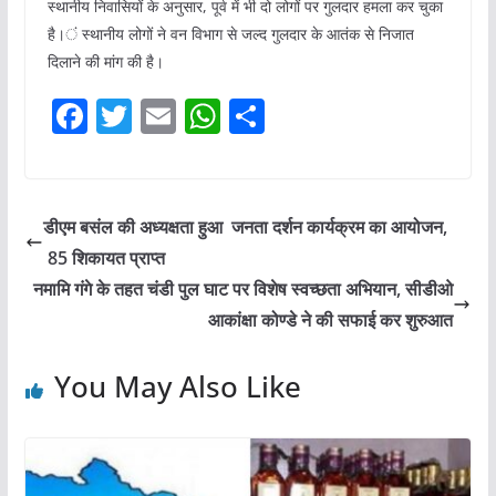
स्थानीय निवासियों के अनुसार, पूर्व में भी दो लोगों पर गुलदार हमला कर चुका
है।ं स्थानीय लोगों ने वन विभाग से जल्द गुलदार के आतंक से निजात
दिलाने की मांग की है।
F
T
E
W
S
a
w
m
h
h
c
itt
ai
at
ar
e
er
l
s
e
डीएम बसंल की अध्यक्षता हुआ जनता दर्शन कार्यक्रम का आयोजन,
b
A
85 शिकायत प्राप्त
o
p
नमामि गंगे के तहत चंडी पुल घाट पर विशेष स्वच्छता अभियान, सीडीओ
o
p
आकांक्षा कोण्डे ने की सफाई कर शुरुआत
k
You May Also Like