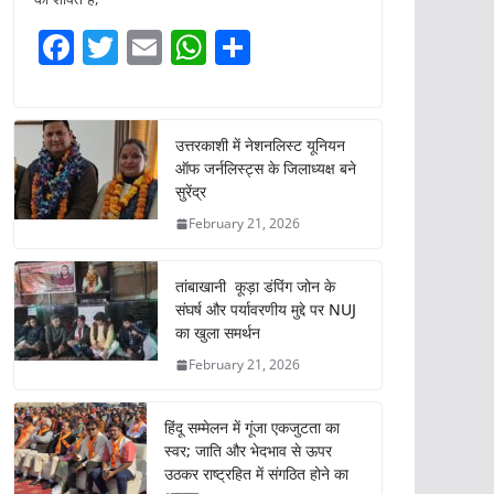
F
T
E
W
S
a
w
m
h
h
c
itt
ai
at
ar
e
er
l
s
e
उत्तरकाशी में नेशनलिस्ट यूनियन
ऑफ जर्नलिस्ट्स के जिलाध्यक्ष बने
b
A
सुरेंद्र
o
p
February 21, 2026
o
p
k
तांबाखानी कूड़ा डंपिंग जोन के
संघर्ष और पर्यावरणीय मुद्दे पर NUJ
का खुला समर्थन
February 21, 2026
हिंदू सम्मेलन में गूंजा एकजुटता का
स्वर; जाति और भेदभाव से ऊपर
उठकर राष्ट्रहित में संगठित होने का