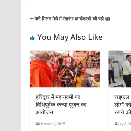
c
itt
ai
at
ar
e
er
l
s
e
मैती मिलन मेले में रंगारंगा कार्यक्रमों की रही धूम
b
A
o
p
You May Also Like
o
p
k
हरिद्वार में महानवमी पर
राइफल 
विधिपूर्वक कन्या पूजन का
लोगों क
आयोजन
रुपये 
October 1, 2025
July 8, 