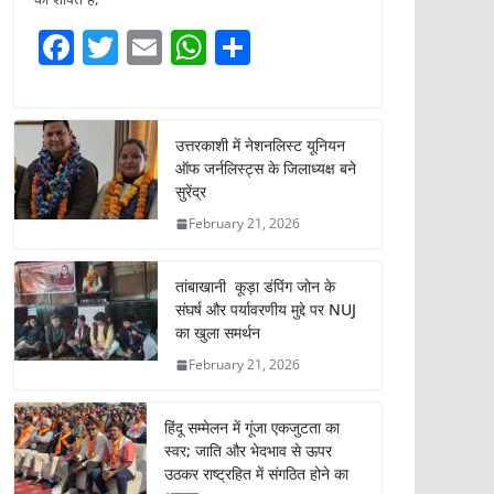
F
T
E
W
S
a
w
m
h
h
c
itt
ai
at
ar
e
er
l
s
e
उत्तरकाशी में नेशनलिस्ट यूनियन
ऑफ जर्नलिस्ट्स के जिलाध्यक्ष बने
b
A
सुरेंद्र
o
p
February 21, 2026
o
p
k
तांबाखानी कूड़ा डंपिंग जोन के
संघर्ष और पर्यावरणीय मुद्दे पर NUJ
का खुला समर्थन
February 21, 2026
हिंदू सम्मेलन में गूंजा एकजुटता का
स्वर; जाति और भेदभाव से ऊपर
उठकर राष्ट्रहित में संगठित होने का