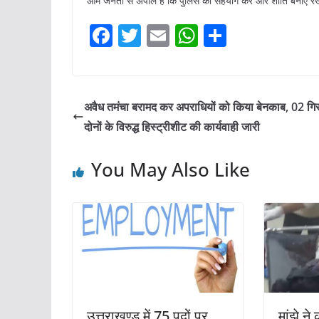
आम जनता से अपील है कि पुलिस का सहयोग करें और शांति बनाए रख
F
T
E
W
S
a
w
m
h
h
c
itt
ai
at
ar
e
er
l
s
e
अवैध तमंचा बरामद कर अपराधियों को किया बेनकाब, 02 गिर
b
A
दोनों के विरुद्ध हिस्ट्रीशीट की कार्यवाही जारी
o
p
You May Also Like
o
p
k
उत्तराखण्ड में 75 पदों पर
मांझे न