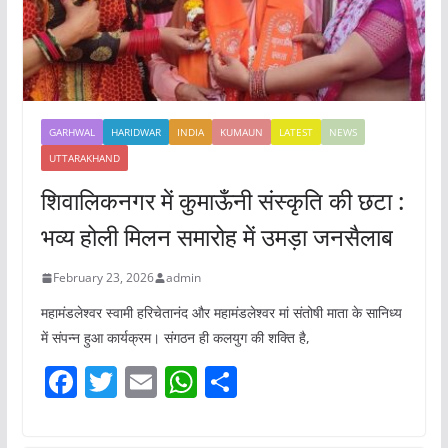
GARHWAL
HARIDWAR
INDIA
KUMAUN
LATEST
NEWS
UTTARAKHAND
शिवालिकनगर में कुमाऊँनी संस्कृति की छटा :
भव्य होली मिलन समारोह में उमड़ा जनसैलाब
February 23, 2026
admin
महामंडलेश्वर स्वामी हरिचेतानंद और महामंडलेश्वर मां संतोषी माता के सानिध्य
में संपन्न हुआ कार्यक्रम। संगठन ही कलयुग की शक्ति है,
F
T
E
W
S
a
w
m
h
h
c
itt
ai
at
ar