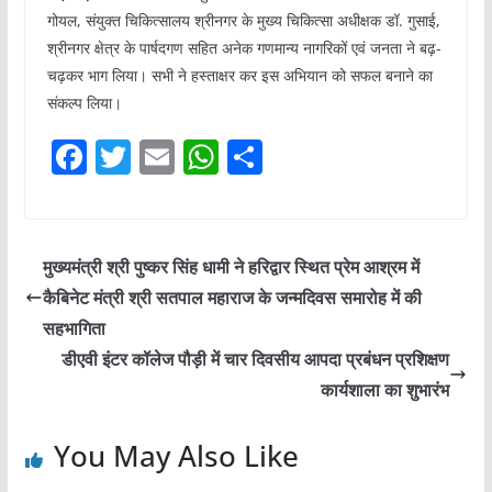
गोयल, संयुक्त चिकित्सालय श्रीनगर के मुख्य चिकित्सा अधीक्षक डॉ. गुसाई,
श्रीनगर क्षेत्र के पार्षदगण सहित अनेक गणमान्य नागरिकों एवं जनता ने बढ़-
चढ़कर भाग लिया। सभी ने हस्ताक्षर कर इस अभियान को सफल बनाने का
संकल्प लिया।
F
T
E
W
S
a
w
m
h
h
c
itt
ai
at
ar
e
er
l
s
e
मुख्यमंत्री श्री पुष्कर सिंह धामी ने हरिद्वार स्थित प्रेम आश्रम में
b
A
कैबिनेट मंत्री श्री सतपाल महाराज के जन्मदिवस समारोह में की
o
p
सहभागिता
o
p
डीएवी इंटर कॉलेज पौड़ी में चार दिवसीय आपदा प्रबंधन प्रशिक्षण
कार्यशाला का शुभारंभ
k
You May Also Like