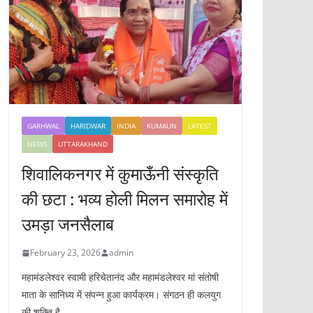
GARHWAL
HARIDWAR
INDIA
KUMAUN
LATEST
NEWS
UTTARAKHAND
शिवालिकनगर में कुमाऊँनी संस्कृति
की छटा : भव्य होली मिलन समारोह में
उमड़ा जनसैलाब
February 23, 2026
admin
महामंडलेश्वर स्वामी हरिचेतानंद और महामंडलेश्वर मां संतोषी
माता के सानिध्य में संपन्न हुआ कार्यक्रम। संगठन ही कलयुग
की शक्ति है,