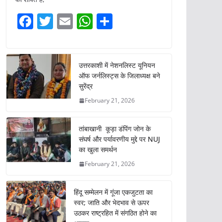
F
T
E
W
S
a
w
m
h
h
c
itt
ai
at
ar
e
er
l
s
e
उत्तरकाशी में नेशनलिस्ट यूनियन
ऑफ जर्नलिस्ट्स के जिलाध्यक्ष बने
b
A
सुरेंद्र
o
p
February 21, 2026
o
p
k
तांबाखानी कूड़ा डंपिंग जोन के
संघर्ष और पर्यावरणीय मुद्दे पर NUJ
का खुला समर्थन
February 21, 2026
हिंदू सम्मेलन में गूंजा एकजुटता का
स्वर; जाति और भेदभाव से ऊपर
उठकर राष्ट्रहित में संगठित होने का