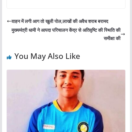
a
w
m
h
h
c
itt
ai
at
ar
e
er
l
s
e
वाहन में लगी आग तो खुली पोल,लाखों की अवैध शराब बरामद
b
A
मुख्यमंत्री धामी ने आपदा परिचालन केंद्र से अतिवृष्टि की स्थिति की
o
p
समीक्षा की
o
p
You May Also Like
k