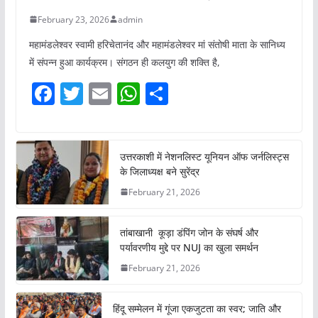
February 23, 2026
admin
महामंडलेश्वर स्वामी हरिचेतानंद और महामंडलेश्वर मां संतोषी माता के सानिध्य
में संपन्न हुआ कार्यक्रम। संगठन ही कलयुग की शक्ति है,
F
T
E
W
S
a
w
m
h
h
c
itt
ai
at
ar
e
er
l
s
e
उत्तरकाशी में नेशनलिस्ट यूनियन ऑफ जर्नलिस्ट्स
के जिलाध्यक्ष बने सुरेंद्र
b
A
February 21, 2026
o
p
o
p
तांबाखानी कूड़ा डंपिंग जोन के संघर्ष और
k
पर्यावरणीय मुद्दे पर NUJ का खुला समर्थन
February 21, 2026
हिंदू सम्मेलन में गूंजा एकजुटता का स्वर; जाति और