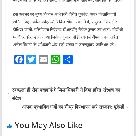
उन्होंने मरीजों से भेंट कर उनका हालचाल जाना और उन्हें फल वितरित किए।
इस अवसर पर मुख्य विकास अधिकारी गिरीश गुणवंत, अपर जिलाधिकारी
अनिल सिंह गर्ब्याल, डीएफओ सिविल सोयम पवन नेगी, संयुक्त मजिस्ट्रेट
दीक्षिता जोशी, परियोजना निदेशक डीआरडीए विवेक कुमार उपाध्याय, डीडीओ
मनविंदर कौर, डीपीआरओ जितेंद्र कुमार, पीडी स्वजल दीपक रावत सहित
अनेक विभागों के अधिकारी और बड़ी संख्या में जनसमुदाय उपस्थित रहे।
F
T
E
W
S
a
w
m
h
h
c
itt
ai
at
ar
e
er
l
s
e
स्वच्छता ही सेवा पखवाड़े में जिलाधिकारी ने दिया हरित-संरक्षण का
b
A
संदेश
o
p
आपदा प्रभावित गांवों का शीघ्र विस्थापन करे सरकार: यूकेडी
o
p
You May Also Like
k