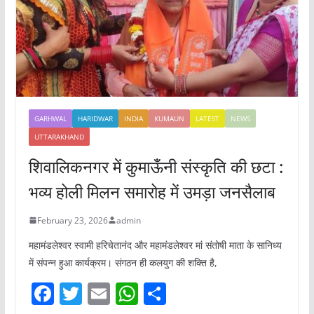
GARHWAL
HARIDWAR
INDIA
KUMAUN
LATEST
NEWS
UTTARAKHAND
शिवालिकनगर में कुमाऊँनी संस्कृति की छटा :
भव्य होली मिलन समारोह में उमड़ा जनसैलाब
February 23, 2026
admin
महामंडलेश्वर स्वामी हरिचेतानंद और महामंडलेश्वर मां संतोषी माता के सानिध्य
में संपन्न हुआ कार्यक्रम। संगठन ही कलयुग की शक्ति है,
F
T
E
W
S