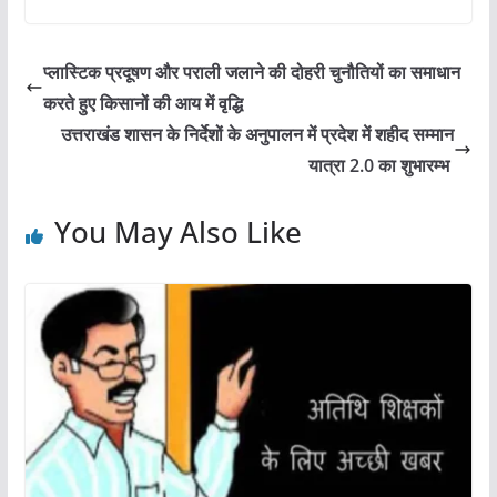
c
itt
ai
at
ar
e
er
l
s
e
प्लास्टिक प्रदूषण और पराली जलाने की दोहरी चुनौतियों का समाधान
b
A
करते हुए किसानों की आय में वृद्धि
o
p
उत्तराखंड शासन के निर्देशों के अनुपालन में प्रदेश में शहीद सम्मान
o
p
यात्रा 2.0 का शुभारम्भ
k
You May Also Like