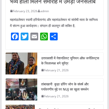
भव्य होली मिलन समारोह में उमड़ा जनसैलाब
February 23, 2026
admin
महामंडलेश्वर स्वामी हरिचेतानंद और महामंडलेश्वर मां संतोषी माता के सानिध्य
में संपन्न हुआ कार्यक्रम। संगठन ही कलयुग की शक्ति है,
F
T
E
W
S
a
w
m
h
h
c
itt
ai
at
ar
e
er
l
s
e
उत्तरकाशी में नेशनलिस्ट यूनियन ऑफ जर्नलिस्ट्स
के जिलाध्यक्ष बने सुरेंद्र
b
A
February 21, 2026
o
p
o
p
तांबाखानी कूड़ा डंपिंग जोन के संघर्ष और
k
पर्यावरणीय मुद्दे पर NUJ का खुला समर्थन
February 21, 2026