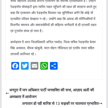
संभव सहायता उपलब्ध कराना प्रशासन की सर्वोच्च प्राथमिकता है। उन्होंने
रेडक्रॉस सोसाइटी द्वारा त्वरित राहत पहुँचाने की पहल की सराहना करते हुए
कहा कि प्रशासन और रेडक्रॉस मिलकर यह सुनिश्चित करेंगे कि कोई भी
प्रभावित परिवार बेसहारा न रहे। उन्होंने कहा कि आपदा की परिस्थितियों में
विभागीय समन्वय और समाजसेवियों की सक्रिय भागीदारी से ही प्रभावी राहत
एवं पुनर्वास संभव हो पाता है।
कार्यक्रम में अपर जिलाधिकारी अनिल गर्ब्याल, जिला सचिव रेडक्रॉस केसर
सिंह असवाल, दीपक खंसुली, मदन मोहन नौडियाल एवं प्रदीप रावत सहित
लाभार्थी उपस्थित रहे।
F
T
E
W
S
a
w
m
h
h
c
itt
ai
at
ar
e
er
l
s
e
धनपुरा में जन अधिकार पार्टी जनशक्ति की सभा, आज़ाद अली की
b
A
अध्यक्षता में आयोजन
o
p
लगातार हो रही बारिश से 13 सड़कों पर यातयात प्रभावित