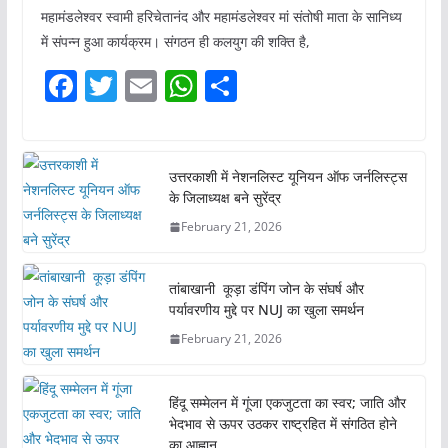
महामंडलेश्वर स्वामी हरिचेतानंद और महामंडलेश्वर मां संतोषी माता के सानिध्य
में संपन्न हुआ कार्यक्रम। संगठन ही कलयुग की शक्ति है,
F
T
E
W
S
a
w
m
h
h
c
itt
ai
at
ar
e
er
l
s
e
उत्तरकाशी में नेशनलिस्ट यूनियन ऑफ जर्नलिस्ट्स
के जिलाध्यक्ष बने सुरेंद्र
b
A
February 21, 2026
o
p
o
p
तांबाखानी कूड़ा डंपिंग जोन के संघर्ष और
k
पर्यावरणीय मुद्दे पर NUJ का खुला समर्थन
February 21, 2026
हिंदू सम्मेलन में गूंजा एकजुटता का स्वर; जाति और
भेदभाव से ऊपर उठकर राष्ट्रहित में संगठित होने
का आह्वान