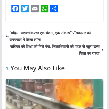
F
T
E
W
S
a
w
m
h
h
c
itt
ai
at
ar
e
er
l
s
e
‘‘महिला सशक्तीकरणः एक चेतना, एक संकल्प’’ पॉडकास्ट को
b
A
राज्यपाल ने किया लॉन्च
o
p
राधिका की शिक्षा को मिले पंख, जिलाधिकारी की पहल से खुला उच्च
o
p
शिक्षा का रास्ता
k
You May Also Like