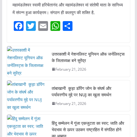
महामंडलेश्वर स्वामी हरिचेतानंद और महामंडलेश्वर मां संतोषी माता के सानिध्य
में संपन्न हुआ कार्यक्रम। संगठन ही कलयुग की शक्ति है,
F
T
E
W
S
a
w
m
h
h
c
itt
ai
at
ar
e
er
l
s
e
उत्तरकाशी में नेशनलिस्ट यूनियन ऑफ जर्नलिस्ट्स
के जिलाध्यक्ष बने सुरेंद्र
b
A
February 21, 2026
o
p
o
p
तांबाखानी कूड़ा डंपिंग जोन के संघर्ष और
k
पर्यावरणीय मुद्दे पर NUJ का खुला समर्थन
February 21, 2026
हिंदू सम्मेलन में गूंजा एकजुटता का स्वर; जाति और
भेदभाव से ऊपर उठकर राष्ट्रहित में संगठित होने
का आह्वान