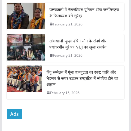
c
itt
ai
at
ar
e
er
l
s
e
उत्तरकाशी में नेशनलिस्ट यूनियन ऑफ जर्नलिस्ट्स
के जिलाध्यक्ष बने सुरेंद्र
b
A
February 21, 2026
o
p
o
p
तांबाखानी कूड़ा डंपिंग जोन के संघर्ष और
k
पर्यावरणीय मुद्दे पर NUJ का खुला समर्थन
February 21, 2026
हिंदू सम्मेलन में गूंजा एकजुटता का स्वर; जाति और
भेदभाव से ऊपर उठकर राष्ट्रहित में संगठित होने का
आह्वान
February 15, 2026
Ads