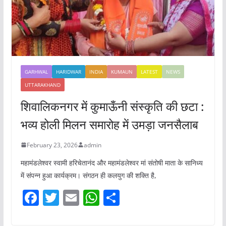
GARHWAL
HARIDWAR
INDIA
KUMAUN
LATEST
NEWS
UTTARAKHAND
शिवालिकनगर में कुमाऊँनी संस्कृति की छटा :
भव्य होली मिलन समारोह में उमड़ा जनसैलाब
February 23, 2026
admin
महामंडलेश्वर स्वामी हरिचेतानंद और महामंडलेश्वर मां संतोषी माता के सानिध्य
में संपन्न हुआ कार्यक्रम। संगठन ही कलयुग की शक्ति है,
F
T
E
W
S
a
w
m
h
h