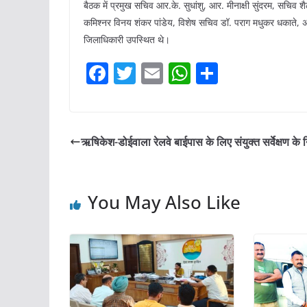
बैठक में प्रमुख सचिव आर.के. सुधांशु, आर. मीनाक्षी सुंदरम, सचिव
कमिश्नर विनय शंकर पांडेय, विशेष सचिव डॉ. पराग मधुकर धकाते, 
जिलाधिकारी उपस्थित थे।
F
T
E
W
S
a
w
m
h
h
c
itt
ai
at
ar
e
er
l
s
e
ऋषिकेश-डोईवाला रेलवे बाईपास के लिए संयुक्त सर्वेक्षण के नि
b
A
o
p
You May Also Like
o
p
k