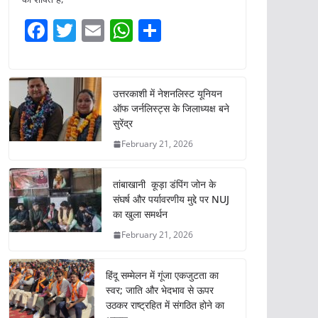
F
T
E
W
S
a
w
m
h
h
c
itt
ai
at
ar
e
er
l
s
e
उत्तरकाशी में नेशनलिस्ट यूनियन
ऑफ जर्नलिस्ट्स के जिलाध्यक्ष बने
b
A
सुरेंद्र
o
p
February 21, 2026
o
p
k
तांबाखानी कूड़ा डंपिंग जोन के
संघर्ष और पर्यावरणीय मुद्दे पर NUJ
का खुला समर्थन
February 21, 2026
हिंदू सम्मेलन में गूंजा एकजुटता का
स्वर; जाति और भेदभाव से ऊपर
उठकर राष्ट्रहित में संगठित होने का