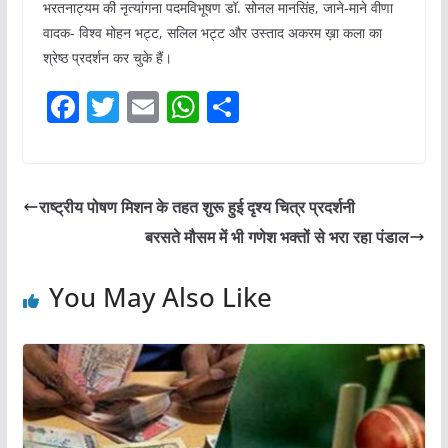
भरतनाट्यम की नृत्यांगना पदमविभूषण डॉ. सोनल मानसिंह, जाने-माने वीणा
वादक- विश्व मोहन भट्ट, सलिल भट्ट और उस्ताद अकरम ख़ा कला का
श्रेष्ठ प्रदर्शन कर चुके हैं।
F
T
E
W
S
a
w
m
h
h
c
itt
ai
at
ar
e
er
l
s
e
राष्ट्रीय पोषण मिशन के तहत शुरू हुई दृश्य चित्र प्रदर्शनी
b
A
बरसते मौसम में भी गणेश भक्तों से भरा रहा पंडाल
o
p
o
p
You May Also Like
k