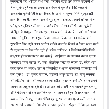
मुख्यमंत्री श्री आदित्य नाथ योगी, केन्द्रीय मंत्री श्री नितिन गडकरी भी
टीएमयू के स्टुडेंट्स को अपना आशीर्वचन दे चुके हैं। 140 एकड़ में
आच्छादित यूनिवर्सिटी के इस विराट कैंपस में परमपूज्य गणिनी प्रमुखश्री
ज्ञानमति माताजी, संतश्री आचार्य सुधांशु जी महाराज, आचार्य श्रीमद् विजय
धर्म धुरंधर सुरिश्वर जी महाराज साहेब कैंपस में ज्ञान की गंगा बहा चुके हैं।
बॉलीवुड के मशहूर संगीतकार एवम् गायक श्री रविन्द्र जैन, जाने-माने पार्श्व
गायक सोनू निगम, शान गुरू रंधावा, अमाल मलिक, अरमान मलिक, श्री
सुखविंदर सिंह, श्री तलत अजीज सरीखे नामचीन सिंगर्स न केवल अपने फनों
से स्टुडेंट्स का दिल जीत चुके हैं, बल्कि कोविड-19 में कोरोना पीड़ितों की
वर्चुअली हौसलाफजाई भी कर चुके हैं। आईपीएल के चेयरमैन राजीव शुक्ला,
क्रिकेटर पीयूष चावल, मो. शमी, ओलंपिक कमेटी के सदस्य डॉ. नरेन ध्रुव
बत्रा परोक्ष या अपरोक्ष रूप से यूनिवर्सिटी में अपनी गरिमामयी उपस्थिति दर्ज
करा चुके हैं। डॉ. कुमार विश्वास, श्रीमती अंजुम रहबर, डॉ. विष्णु सक्सेना,
डॉ. हरिओम पवांर, डॉ. नवाज़ देवबंदी सरीखे प्रख्यात कवि और शायर अपने
कलाम का जादू चला चुके हैं। इसी सोच को अमली जामा पहनाते हुए टीएमयू
ऑडिटोरियम में दो बार आयोजित परम्परा कल्चर इवेंट्स के तहत जाने-माने
कव्वाल निजामी बंधु, उस्ताद पंडित शुवेन्दु राव, उस्ताद मुराद अली, उस्ताद
अकरम खां, पदमश्री सोमा घोष, कत्थक नृत्यांगना संजुक्ता सिंन्हा एंड ग्रुप,