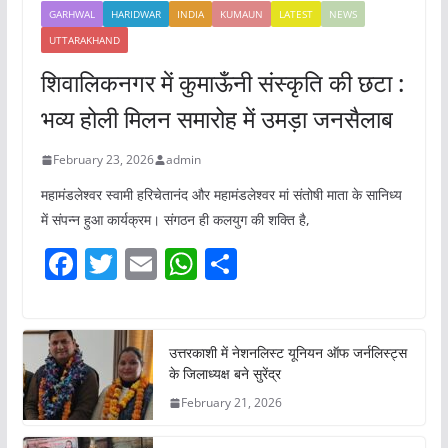
GARHWAL
HARIDWAR
INDIA
KUMAUN
LATEST
NEWS
UTTARAKHAND
शिवालिकनगर में कुमाऊँनी संस्कृति की छटा :
भव्य होली मिलन समारोह में उमड़ा जनसैलाब
February 23, 2026
admin
महामंडलेश्वर स्वामी हरिचेतानंद और महामंडलेश्वर मां संतोषी माता के सानिध्य
में संपन्न हुआ कार्यक्रम। संगठन ही कलयुग की शक्ति है,
F
T
E
W
S
a
w
m
h
h
c
itt
ai
at
ar
e
er
l
s
e
उत्तरकाशी में नेशनलिस्ट यूनियन ऑफ जर्नलिस्ट्स
के जिलाध्यक्ष बने सुरेंद्र
b
A
February 21, 2026
o
p