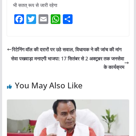
भी सतत् रूप से जारी रहेगा
F
T
E
W
S
a
w
m
h
h
c
itt
ai
at
ar
e
er
l
s
e
रिटेनिंग वॉल की दरारों पर उठे सवाल, विधायक ने की जांच की मांग
b
A
सेवा पखवाड़ा मनाएगी भाजपा: 17 सितंबर से 2 अक्टूबर तक जनसेवा
o
p
के कार्यक्रम
o
p
You May Also Like
k