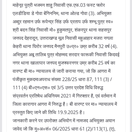
माहेनूर पुत्री भजमन शाहू निवासी एफ.एफ.03 फस्ट फ्लोर
एलडीडिया डे गोवा बेंगिननिम, थाना ओल्ड गोवा (3). अभियुक्त
अब्दुर रहमान उर्फ रूपेन्द्र सिंह उर्फ प्रताप उर्फ शम्भू पुत्र स्व०
श्री बदन सिंह निवासी मो० हुकुमतपुर, शंकरपुर थाना सहसपुर
जनपद देहरादून, उत्तराखण्ड मूल निवासी महुआहार मजरा नगला
केहरी थाना घिरोर जनपद मैनपुरी उ०प्र० उम्र करीब 32 वर्ष (4).
अभियुक्त अबू तालिब पुत्र मोहम्मद सरदार फारूकी निवासी किदवई
नगर थाना खालापार जनपद मुजफ्फरनगर उम्र करीब 25 वर्ष का
वारण्ट बी मा० न्यायालय से जारी कराया गया, जो कि आगरा में
पंजीकृत मुकदमाअपराध संख्या 228/25 धारा 87, 111 (3) /
111 (4) बी०एन०एस० एवं 3/5 उत्तर प्रदेश विधि विरुद्ध
संप्रवर्तन प्रतिषेध अधिनियम 2021 में गिरफ्तार है, एवं वर्तमान में
जिला कारागार आगरा में निरुद्ध है। बी वारण्ट पर मा० न्यायालय में
प्रस्तुत किए जाने की तिथि 19.9.2025 है।
जानकारी करने पर उपरोक्त अभियोग में नामजद अभियुक्त अयान
जावेद जो कि मु०अ०सं० 06/2025 धारा 61 (2)/113(1), (ए),